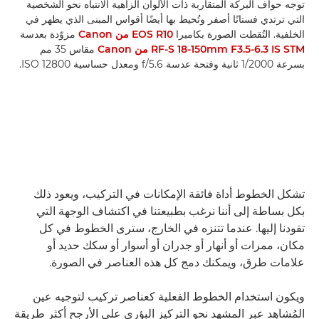
توجه حواف البركة المتقاربة ذات الألوان الزاهية الانتباه نحو الشخصية
التي ترتدي فستانًا أصفر وتُحيط بها أيضًا أقواس المبنى الذي يظهر في
الخلفية. التُقطت الصورة بكاميرا
EOS R10 من Canon
مزوّدة بعدسة
RF-S 18-150mm F3.5-6.3 IS STM من Canon
مقاس 35 مم
بسرعة 1/2000 ثانية وفتحة عدسة f/5.6 ومعدل حساسية ISO 12800.
تشكل الخطوط أداة فائقة الإمكانات في التركيب، ويعود ذلك
بكل بساطة إلى أننا نرغب بطبيعتنا في اكتشاف الوجهة التي
تقودنا إليها. عندما تتنزه في الخارج، سترى الخطوط في كل
مكان، ممرات أو أنهار أو جدران أو أسوار أو سكك حديد أو
علامات طرق، ويمكنك دمج كل هذه العناصر في الصورة.
ويكون استخدام الخطوط الفعلية كعناصر تركيب لتوجيه عين
المُشاهِد عبر المشهد نحو التركيز البؤري على الأرجح أكثر طريقة