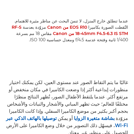
عندما تنطلق خارج المنزل، لا تنسَ البحث عن مناظر مثيرة للاهتمام.
التُقطت الصورة بكاميرا
EOS R10 من Canon
مزوّدة بعدسة
RF-S
18-45mm F4.5-6.3 IS STM من Canon
مقاس 18 مم بسرعة
1/400 ثانية وفتحة عدسة f/4.5 ومعدل حساسية ISO 100.
غالبًا ما يتم التقاط الصور عند مستوى العين، لكن يمكنك اختيار
منظورات إبداعية أكثر إذا وضعت الكاميرا في مكان منخفض أو
مرتفع أكثر. عندما يلتقط الأطفال الصور، تُظهر النتائج منظرًا
مختلفًا للعالم؛ حيث تظهر المباني والأشجار والنباتات والأشخاص
بحجم أكبر بكثير من موضع الكاميرا السفلي. وإذا كانت الكاميرا
مزوّدة
بشاشة متغيرة الزوايا
أو يمكن
توصيلها بالهاتف الذكي عبر
Wi-Fi
، فيسهّل ذلك التصوير من خلال وضع الكاميرا على الأرض
للحصول على منظور غير معتاد.