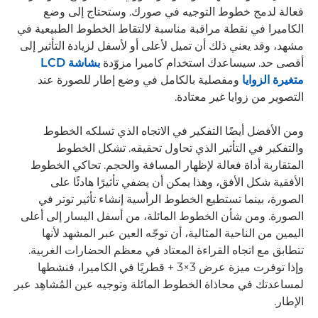
فعالة لدمج خطوط التوجيه في صورك. وستحتاج إلى وضع
الكاميرا في نقطة مراقبة مناسبة لالتقاط الخطوط الطبيعية في
مشهد، وقد يعني ذلك أن تميل لأعلى أو لأسفل لزيادة التأثير إلى
أقصى حد. سيساعدك استخدام كاميرا مزوّدة
بشاشة LCD
متغيرة الزوايا
ومفصلية بالكامل في وضع إطار للصورة عند
التصوير من زوايا غير معتادة.
ومن الأفضل أيضًا التفكير في الاتجاه الذي تسلكه الخطوط
والتفكير في التأثير الذي تحاول تحقيقه. تشكل الخطوط
المتقاربة أداة فعالة لإظهار المسافة والحجم. تحاكي الخطوط
الأفقية شكل الأفق، وهذا يمكن أن يضفي تأثيرًا هادئًا على
الصورة، بينما تستطيع الخطوط الرأسية إنشاء تأثير توتر في
الصورة. ومن شأن الخطوط المائلة، من أسفل اليسار إلى أعلى
اليمين من الناحية المثالية، أن توجّه العين عبر المشهد لأنها
تتطابق مع اتجاه القراءة المعتاد في معظم الحضارات الغربية.
وإذا توفرت ميزة عرض 3×3 + قطريًا في الكاميرا، فنشطها
لمساعدتك في محاذاة الخطوط المائلة وتوجيه عين المُشاهِد عبر
الإطار.