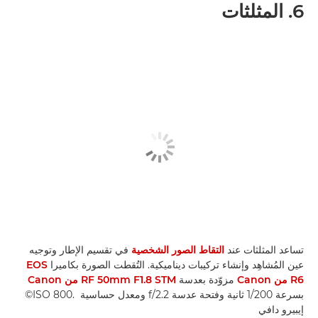
6. المثلثات
تساعد المثلثات عند
التقاط الصور الشخصية
في تقسيم الإطار وتوجيه
عين المُشاهِد وإنشاء تركيبات ديناميكية. التُقطت الصورة بكاميرا
EOS
R6 من Canon
مزوّدة بعدسة
RF 50mm F1.8 STM من Canon
بسرعة 1/200 ثانية وفتحة عدسة f/2.2 ومعدل حساسية ISO 800. ‎©
إيبيرو دافي