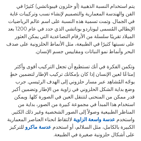
يتم استخدام النسبة الذهبية (أو حلزون فيبوناتشي) كثيرًا في
الفن والهندسة المعمارية والتصميم لإنشاء نسب وتركيبات غاية
في الجمال. وتمت تسمية هذه النسبة على اسم عالم الرياضيات
الإيطالي المُسمى ليوناردو بوناتشي الذي حدد في عام 1200 بعد
الميلاد تقريبًا سلسلة من الأرقام التصاعدية التي يمكن العثور
على نسبتها كثيرًا في الطبيعة، مثل الأنماط الحلزونية على صدف
البحر وأنماط نمو النباتات ومقاييس جسم الإنسان.
وتكمن الفكرة في أنك تستطيع أن تجعل التركيب أقوى وأكثر
إمتاعًا لعين الإنسان إذا كان بإمكانك تركيب الإطار لتضمين خطٍ
يوجّه المُشاهِد عبر مسار حلزوني إلى الهدف الرئيسي. جرب
وضع بداية الشكل الحلزوني في زاوية من الإطار وتضمين أكبر
قدر ممكن من المنحنى لتتنقل العين في الصورة كلها. ويمكن
استخدام هذا المبدأ في مجموعة كبيرة من الصور، بداية من
المناظر الطبيعية وصولاً إلى الصور الشخصية وغير ذلك الكثير.
واستخدم
عدسة واسعة الزاوية
لالتقاط انحناء العناصر المعمارية
الكبيرة بالكامل، مثل السلالم، أو استخدم
عدسة ماكرو
للتركيز
على أشكال حلزونية صغيرة في الطبيعة.