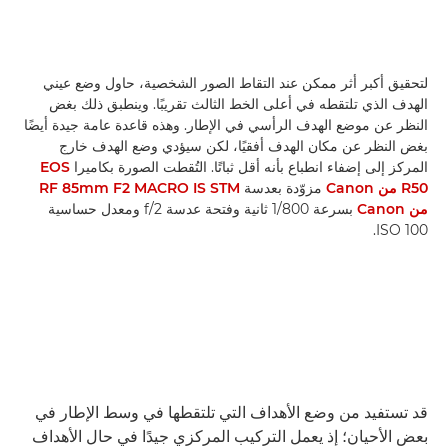
لتحقيق أكبر أثر ممكن عند التقاط الصور الشخصية، حاول وضع عيني
الهدف الذي تلتقطه في أعلى الخط الثالث تقريبًا. وينطبق ذلك بغض
النظر عن موضع الهدف الرأسي في الإطار. وهذه قاعدة عامة جيدة أيضًا
بغض النظر عن مكان الهدف أفقيًا، لكن سيؤدي وضع الهدف خارج
المركز إلى إضفاء انطباع بأنه أقل ثباتًا. التُقطت الصورة بكاميرا
EOS
R50 من Canon
مزوّدة بعدسة
RF 85mm F2 MACRO IS STM
من Canon
بسرعة 1/800 ثانية وفتحة عدسة f/2 ومعدل حساسية
ISO 100.
قد تستفيد من وضع الأهداف التي تلتقطها في وسط الإطار في
بعض الأحيان؛ إذ يعمل التركيب المركزي جيدًا في حال الأهداف