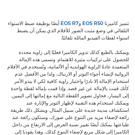
تتميز كاميرتا
EOS R50
و
EOS R7
أيضًا بوظيفة ضبط الاستواء
التلقائي في وضع مثبت الصور للأفلام الذي يمكن أن يضبط
استواء لقطات الفيديو المائلة تلقائيًا.
ويمكنك بالطبع كذلك تدوير الكاميرا فعليًا إلى زاوية محددة
للحصول على تركيبات مثيرة للاهتمام. وتسمى هذه الإمالة
المتعمدة عادةً الزاوية الهولندية أو الألمانية، وتُستخدم في الأفلام
الروائية لإنشاء أجواء التوتر أو الارتباك، ولذا من الأفضل عدم
استخدام الإمالة إلا نادرًا واختيار زاوية كافية لكي لا يبدو الأمر
كأنك قمت بالإمالة عن غير قصد. وإذا قمت بإمالة لقطة واحدة
إلى اليسار، فحاول تصوير اللقطة التالية مع إمالتها إلى اليمين.
ويمكنك استخدام هذه التقنية لإظهار التوتر والإثارة عند
استكشاف مدينة جديدة على سبيل المثال. ويشكل ذلك طريقة
رائعة لإضفاء مزيد من التنوع على صورك، وستكون رائعة عند
طباعتها. يمكنك أيضًا تغيير نسبة العرض إلى الارتفاع من داخل
الكاميرا إلى شكل مربع لإضفاء التنوع كذلك، وهذا يقودنا إلى