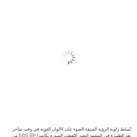
تُسلط زاوية الرؤية الضيقة الضوء على الألوان القوية في وقت متأخر
بعد الظهيرة في المشهد البعيد. التُقطت الصورة بكاميرا EOS RP من