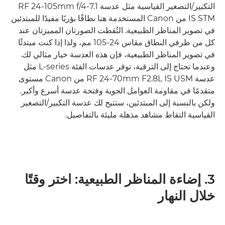
التكبير/التصغير القياسية مثل عدسة RF 24-105mm f/4-7.1
IS STM من Canon المستخدمة هنا نطاقًا بؤريًا مفيدًا للمبتدئين
في تصوير المناظر الطبيعية. التُقطت الصورتان المميزتان عند
كل من طرفي النطاق مقاس 24-105 مم، ولذا إذا كنت مبتدئًا
في تصوير المناظر الطبيعية، فإن هذه العدسة خيار مثالي لك.
وعندما تحتاج إلى الترقية، توفر عدسات الفئة L-series مثل
عدسة RF 24-70mm F2.8L IS USM من Canon مستوى
متقدمًا في مقاومة العوامل الجوية وفتحة عدسة أسرع وأكبر.
ولكن بالنسبة إلى المبتدئين، ستتيح لك عدسة التكبير/التصغير
القياسية التقاط مشاهد مذهلة مليئة بالتفاصيل.
3. إضاءة المناظر الطبيعية: اختر وقتًا
خلال النهار