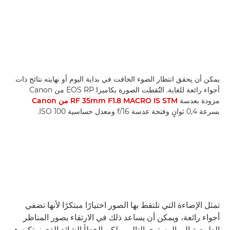
يمكن أن يحقق انتظار الضوء الخافت في بداية اليوم أو نهايته نتائج ذات
أجواء رائعة للغاية. التُقطت الصورة بكاميرا EOS RP من Canon
مزودة بعدسة
RF 35mm F1.8 MACRO IS STM من Canon
بسرعة 0,4 ثوانٍ وفتحة عدسة f/16 ومعدل حساسية ISO 100.
تمثل الإضاءة التي تلتقط بها الصور اختيارًا مبتكرًا لأنها تضفي
أجواء رائعة، ويمكن أن يساعد ذلك في الارتقاء بصور المناظر
الطبيعية إلى المستوى التالي. ولكن الخطأ الشائع الذي نرتكبه هو