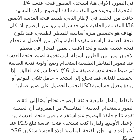
في الصورة الأولى هنا، استخدم المصور فتحة عدسة f/4.
الشجرة الموجودة في المقدمة فائقة الوضوح، ولكن المشهد
خافت من الخلف. في الإطار الثاني، تلتقط فتحة العدسة الأضيق
f/16 المقدمة والخلفية على حد سواء بمزيد من الوضوح. إذا كان
الهدف هو تخصيص ميزة أساسية للمنظر الطبيعي، فقد تكون
فتحة العدسة الواسعة مفيدة للغاية، ولكن من الأفضل استخدام
فتحة عدسة ضيقة والحد الأقصى لعمق المجال في معظم
الأحيان. ومن بين الطرق السهلة المستخدمة لضبط فتحة العدسة
عند تصوير المناظر الطبيعية استخدام وضع أولوية فتحة العدسة
ثم ضبط فتحة عدسة ضيقة مثل f/16. لاحظ سرعة الغالق – إذا
انخفضت للغاية، فقد تحتاج إلى استخدام حامل ثلاثي القوائم أو
زيادة معدل حساسية ISO لتجنب الحصول على صور ضبابية.
لالتقاط مناظر طبيعية فائقة الوضوح، تحتاج أيضًا إلى التقاط
الصور باستخدام العدسة "المناسبة". من المعروف أن العدسة
تقدم نتائج فائقة الوضوح عند استخدام رقمي فتحة العدسة من
الإعداد الأوسع. ولذا إذا كنت تستخدم فتحة عدسة تبلغ f/2.8 عند
أكبر إعداد لها، فإن الفتحة المناسبة لهذه العدسة ستكون f/5.6
تقريبًا.