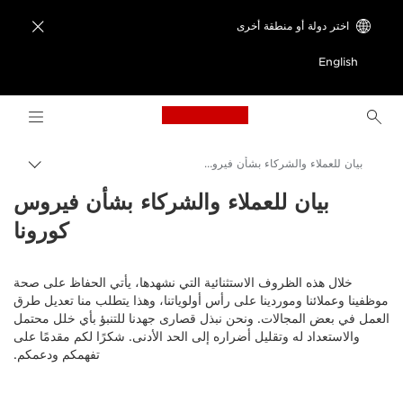
اختر دولة أو منطقة أخرى

English
ogo, back to home page
بيان للعملاء والشركاء بشأن فيروس كورونا
مسار
التبديل
Canon
بيان للعملاء والشركاء بشأن فيروس
كورونا
خلال هذه الظروف الاستثنائية التي نشهدها، يأتي الحفاظ على صحة
موظفينا وعملائنا وموردينا على رأس أولوياتنا، وهذا يتطلب منا تعديل طرق
العمل في بعض المجالات. ونحن نبذل قصارى جهدنا للتنبؤ بأي خلل محتمل
والاستعداد له وتقليل أضراره إلى الحد الأدنى. شكرًا لكم مقدمًا على
تفهمكم ودعمكم.