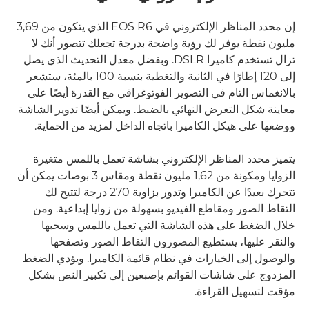
إن محدد المناظر الإلكتروني في EOS R6 الذي يتكون من 3,69
مليون نقطة يوفر لك رؤية واضحة بدرجة تجعلك تتصور أنك لا
تزال تستخدم كاميرا DSLR. وبفضل معدل التحديث الذي يصل
إلى 120 إطارًا في الثانية والتغطية بنسبة 100 بالمئة، ستشعر
بالانغماس التام في التصوير الفوتوغرافي مع القدرة أيضًا على
معاينة شكل التعرض النهائي بالضبط. ويمكن أيضًا تدوير الشاشة
ووضعها على هيكل الكاميرا باتجاه الداخل لمزيد من الحماية.
يتميز محدد المناظر الإلكتروني بشاشة تعمل باللمس متغيرة
الزوايا ومكونة من 1,62 مليون نقطة ومقاس 3 بوصات يمكن أن
تتحرك بعيدًا عن الكاميرا وتدور بزاوية 270 درجة لتتيح لك
التقاط الصور ومقاطع الفيديو بسهولة من زوايا إبداعية. ومن
خلال الضغط على هذه الشاشة التي تعمل باللمس وسحبها
والنقر عليها، يستطيع المصورون التقاط الصور وتصفحها
والوصول إلى الخيارات في نظام قائمة الكاميرا. ويؤدي الضغط
المزدوج على شاشات القوائم بإصبعين إلى تكبير النص بشكل
مؤقت لتسهيل القراءة.