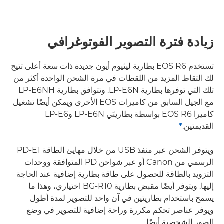
زيادة فترة التصوير الفوتوغرافي
تستخدم EOS R6 بطارية ليثيوم أيون جديدة ذات سعة أعلى تتيح
لك التقاط المزيد من اللقطات في مرة الشحن الواحدة أكثر من
تلك التي توفرها بطارية LP-E6N. وتتوافق بطارية LP-E6NH
مع الجيل السابق من كاميرات EOS الأخرى ويمكن أيضًا تشغيل
كاميرا EOS R6 بواسطة بطاريتَي LP-E6N وLP-E6
القديمتين.
*
ويتوفر الشحن عبر منفذ USB من خلال مهايئ الطاقة PD-E1
الرسمي من Canon أو عبر شواحن PD المتوافقة ووحدات
التزويد بالطاقة للحصول على طاقة بطارية إضافية عند الحاجة
إليها. ويتوفر أيضًا مقبض بطارية BG-R10 اختياري، وهذا ما
يسمح باستخدام بطاريتين في آن واحد للتصوير لمدة أطول
ويوفر عناصر تحكم مكررة وراحة إضافية للتصوير في وضع
الصور الشخصية أيضًا.