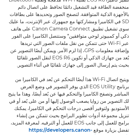
منخفضة الطاقة قيد التشغيل دائمًا تحافظ على اتصال دائم
بالأجهزة الذكية المتوافقة. لتصفح الصور وتحديدها على بطاقات
SD في الكاميرا ومشاركتها مع جمهورك عبر الإنترنت، ما عليك
سوى تشغيل تطبيق Canon Camera Connect على هاتف
ذكي أو كمبيوتر لوحي متوافقين* وستتصل الكاميرا على الفور
عبر Wi-Fi حتى تتمكن من نقل ملفات الصور التي تريدها
وإضافة معلومات GPS، إذا لزم الأمر. ويمكن أيضًا التصوير عن
بُعد من جهازك الذكي أو تكوين EOS R6 لنقل الصور تلقائيًا
بحيث يتم إرسال الصور إلى جهازك تلقائيًا في أثناء التصوير.
ويتيح اتصال Wi-Fi هذا أيضًا التحكم عن بُعد في الكاميرا من
برنامج EOS Utility الذي يوفر التصوير في وضع العرض
المباشر وتصفح الكاميرا والتحكم فيها عن بُعد أيضًا، وهذا ما يتيح
لك التصوير من زوايا يصعب الوصول إليها أو من على بُعد أو في
الأستوديو. ولتوفير أقصى درجات التحكم في الكاميرا، يمكنك
تنزيل مجموعة أدوات تطوير البرامج بحيث تتمكن من إنشاء
برامج للعمل إلى جانب EOS للعمل أو الترفيه. لمعرفة المزيد،
تفضل بزيارة موقع
https://developers.canon-