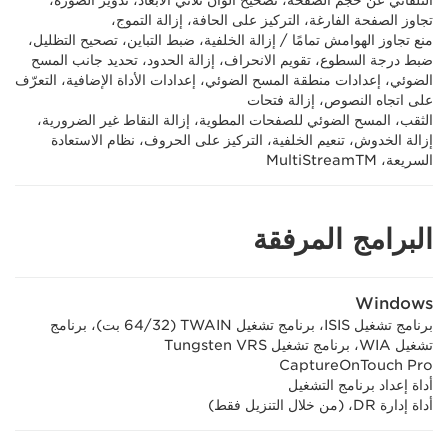
التلقائي عن حجم الصفحة، تصحيح ألوان ثلاثي الأبعاد، تدوير الصورة،
تجاوز الصفحة الفارغة، التركيز على الحافة، إزالة التموج،
منع تجاوز الهوامش تمامًا / إزالة الخلفية، ضبط التباين، تصحيح التظليل،
ضبط درجة السطوع، تقويم الانحراف، إزالة الحدود، تحديد جانب المسح
الضوئي، إعدادات منطقة المسح الضوئي، إعدادات الأداة الإضافية، التعرّف
على اتجاه النصوص، إزالة فتحات
الثقب، المسح الضوئي للصفحات المطوية، إزالة النقاط غير الضرورية،
إزالة الخدوش، تنعيم الخلفية، التركيز على الحروف، نظام الاستعادة
السريعة، MultiStreamTM
البرامج المرفقة
Windows
برنامج تشغيل ISIS،‏ برنامج تشغيل TWAIN‏ (32/‏64 بت)، برنامج
تشغيل WIA،‏ برنامج تشغيل Tungsten VRS
CaptureOnTouch Pro
أداة إعداد برنامج التشغيل
أداة إدارة DR، (من خلال التنزيل فقط)