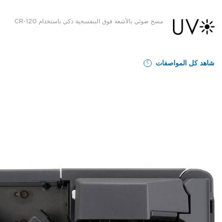
مسح ضوئي بالأشعة فوق البنفسجية ذكي باستخدام CR-120
شاهد كل المواصفات