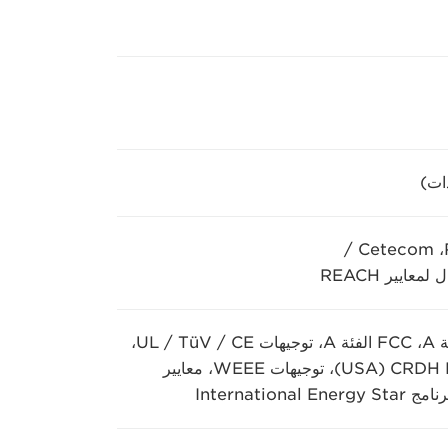
EPA/TEC، الامتثال لتوجيهات RoHS، ‏Cetecom / CE الفئة A، ‏FCC الفئة A، توجيهات UL / TüV / CE،
توجيهات VCCI، ‏ErP، توجيهات China RoHS، توجيهات CRDH FDA ‏(USA)، توجيهات WEEE، معايير