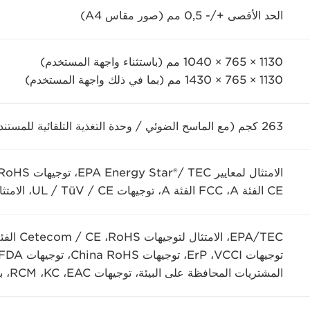
الحد الأقصى +/- 0,5 مم (صور مقاس A4)
1130 × 765 × 1040 مم (باستثناء واجهة المستخدم)
1130 × 765 × 1430 مم (بما في ذلك واجهة المستخدم)
263 كجم (مع الماسح الضوئي / وحدة التغذية التلقائية للمستندات)
الامتثال لمعايير EPA Energy Star®/ TEC، توجيهات RoHS، ‏Cetecom /
CE الفئة A، ‏FCC الفئة A، ‏توجيهات UL / TüV / CE، الامتثال لمعايير REACH
المشتريات المحافظة على البيئة، توجيهات EAC، ‏KC، ‏RCM، برنامج International Energy Star