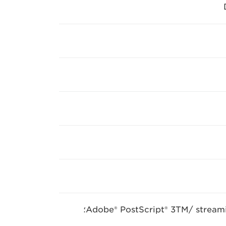
APPE ‏(Adobe® PDF Print Engine)‏: Adobe® PostScript® 3TM/ streaming PostScript®‎؛