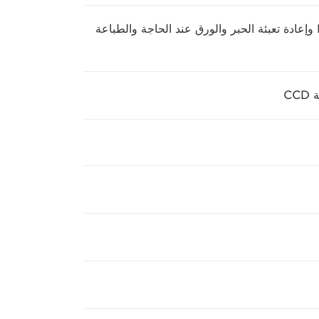
تقنية صهر ونقل مسحوق الحبر (TTF) وتقنية HeatXchange وإعادة تعبئة الحبر والورق عند الحاجة والطباعة
C