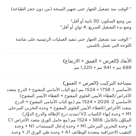
* الوقت منذ تشغيل الجهاز حتى تجهيز النسخة (من دون حجز الطباعة)
من وضع السكون: 30 ثانية أو أقل¹
وضع بدء التشغيل السريع: 4 ثوانٍ أو أقل*
* الوقت منذ تشغيل الجهاز حتى تنفيذ العمليات الرئيسية على شاشة
اللوحة التي تعمل باللمس.
الأبعاد (العرض × العمق × الارتفاع)
689 مم × 941 مم × 1,220 مم
مساحة التركيب (العرض × العمق)
الأساسي 1: 1758 × 1524 مم (مع الباب الأمامي المفتوح + الدرج متعدد
الأغراض/الغطاء الأيمن العلوي المفتوح + الغطاء الأيسر المفتوح)
الأساسي 2: 2026 × 1524 مم (مع الباب الأمامي المفتوح + الدرج
متعدد الأغراض/الغطاء الأيمن العلوي المفتوح + وحدة التخزين المرحلي
M1 + وحدة إنهاء الكتيبات V2/تمديد درج الإطالة والدرج الدوَّار)
المكوَّن بالكامل: 3818 × 1524 مم (مع حامل الورق متعدد الأغراض C1
+ وحدة التخزين المرحلي M1 + وحدة إدخال المستندات N1 + وحدة
التثقيب الاحترافية متعددة الوظائف A1 + وحدة طي الورق J1 + وحدة