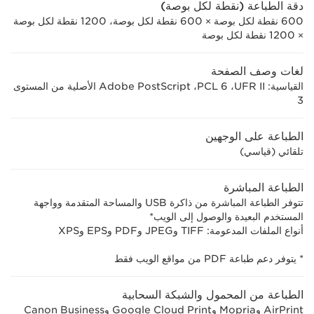
دقة الطباعة (نقطة لكل بوصة)
600 نقطة لكل بوصة × 600 نقطة لكل بوصة، 1200 نقطة لكل بوصة
× 1200 نقطة لكل بوصة
لغات وصف الصفحة
القياسية: UFR II، ‏PCL 6،‏ Adobe PostScript الأصلية من المستوى
3
الطباعة على الوجهين
تلقائي (قياسي)
الطباعة المباشرة
تتوفر الطباعة المباشرة من ذاكرة USB والمساحة المتقدمة وواجهة
المستخدم البعيدة والوصول إلى الويب*
أنواع الملفات المدعومة: TIFF وJPEG وPDF وEPS وXPS
* يتوفر دعم طباعة PDF من مواقع الويب فقط
الطباعة من المحمول والشبكة السحابية
AirPrint وMopria وGoogle Cloud Print وCanon Business