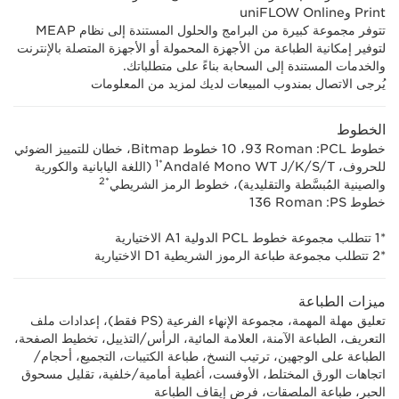
Print وuniFLOW Online
تتوفر مجموعة كبيرة من البرامج والحلول المستندة إلى نظام MEAP
لتوفير إمكانية الطباعة من الأجهزة المحمولة أو الأجهزة المتصلة بالإنترنت
والخدمات المستندة إلى السحابة بناءً على متطلباتك.
يُرجى الاتصال بمندوب المبيعات لديك لمزيد من المعلومات
الخطوط
خطوط PCL:‏ ‎93 ‎Roman،‏ 10 خطوط Bitmap، خطان للتمييز الضوئي
*1
للحروف، Andalé Mono WT J/K/S/T‏
(اللغة اليابانية والكورية
*2
والصينية المُبسَّطة والتقليدية)، خطوط الرمز الشريطي
خطوط PS:‏ ‎136 Roman
*1 تتطلب مجموعة خطوط PCL الدولية A1 الاختيارية
*2 تتطلب مجموعة طباعة الرموز الشريطية D1 الاختيارية
ميزات الطباعة
تعليق مهلة المهمة، مجموعة الإنهاء الفرعية (PS فقط)، إعدادات ملف
التعريف، الطباعة الآمنة، العلامة المائية، الرأس/التذييل، تخطيط الصفحة،
الطباعة على الوجهين، ترتيب النسخ، طباعة الكتيبات، التجميع، أحجام/
اتجاهات الورق المختلط، الأوفست، أغطية أمامية/خلفية، تقليل مسحوق
الحبر، طباعة الملصقات، فرض إيقاف الطباعة