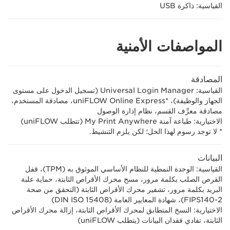
القياسية: ذاكرة USB
المواصفات الأمنية
المصادقة
القياسية: Universal Login Manager (تسجيل الدخول على مستوى
الجهاز والوظيفة)، uniFLOW Online Express*‎، مصادقة المستخدم،
مصادقة معرِّف القسم، نظام إدارة الوصول
الاختيارية: طباعة آمنة My Print Anywhere (تتطلب uniFLOW)
* لا توجد رسوم لهذا الحل؛ لكن يلزم التنشيط.
البيانات
القياسية: الوحدة النمطية للنظام الأساسي الموثوق به (TPM)، قفل
القرص الصلب بكلمة مرور، مسح محرك الأقراص الثابتة، حماية علبة
البريد بكلمة مرور، تشفير محرك الأقراص الثابتة (التحقق من صحة
FIPS140-2)، شهادة المعايير العامة (DIN ISO 15408)
الاختيارية: النسخ المتطابق لمحرك الأقراص الثابتة، إزالة محرك الأقراص
الثابتة، تفادي فقدان البيانات (يتطلب uniFLOW)