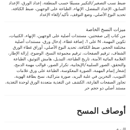
ضبط نسب التصغير/التكبير مسبقًا حسب المنطقة، إعداد الورق، الإعداد
السابق، الإعداد المفضل، الإنهاء، الطباعة على الوجهين، ضبط الكثافة،
تحديد النوع الأصلي، وضع التوقف، تأكيد/إلغاء الإعداد
ميزات النسخ الخاصة
من كتاب إلى صفحتين، مستندات أصلية على الوجهين، الإنهاء، الكتيبات،
تكوين المهمة، N على 1، إضافة غطاء، إدخال ورق، مستندات أصلية
مختلفة الحجم، ضبط الكثافة، تحديد النوع الأصلي، أوراق غطاء الورق
الشفاف، ترقيم الصفحات، ترقيم مجموعة النسخ، الوضوح، إزالة الإطار،
العلامة المائية الآمنة، تاريخ الطباعة، التبديل، هامش التوثيق، الطباعة
والتحقق، الصور السلبية/الإيجابية، تكرار الصور، قوالب مهمة الدمج،
إشعار إتمام المهمة، الصورة المعكوسة، الطباعة على ورق علامات
التبويب، التخزين في علبة البريد، صورة متراكبة، نسخ بطاقة الهوية،
تجاوز الصفحات الفارغة، الكشف عن التغذية متعددة الورق لوحدة التغذية،
مستند أصلي ذو حجم حر
أوصاف المسح
النوع