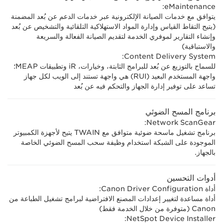
eMaintenance:
يتوافق مع خدمات الصيانة الإلكترونية عبر خدمات الدعم عن بُعد المضمنة
(يتيح التقاط القياس وإدارة المواد الاستهلاكية التلقائية والتشخيص عن بُعد
وإنشاء التقارير لموفري الخدمة لتقديم الصيانة الفعالة والسريعة
والاستباقية)
Content Delivery System:
للسماح بالتوزيع عن بُعد للبرامج الثابتة، وخيارات، iR وتطبيقات MEAP؛
واجهة المستخدم البعيد (RUI) هي واجهة تستند إلى الويب لكل جهاز
تساعد على توفير إدارة الجهاز والتحكم فيه عن بُعد
برنامج المسح الضوئي
Network ScanGear:
برنامج تشغيل ماسحة ضوئية متوافق مع TWAIN يتيح لأجهزة الكمبيوتر
الموجودة على الشبكة استخدام وظيفة سحب المسح الضوئي الخاصة
بالجهاز.
أدوات التحسين
أداة Canon Driver Configuration:
أداة مساعدة لتغيير إعدادات المصنع الافتراضية لبرامج تشغيل الطباعة من
Canon (متوفرة من خلال الخدمة فقط)
NetSpot Device Installer: