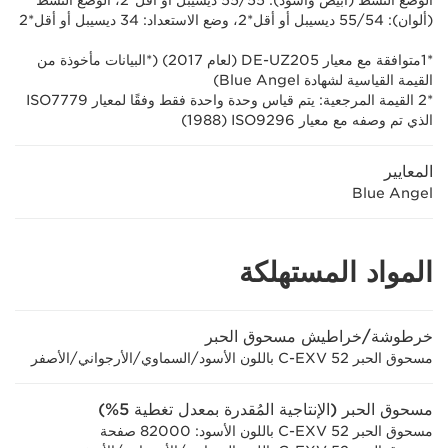
الوضع النشط (أبيض وأسود): 55/‏55 ديسيبل أو أقل*2، الوضع النشط
(ألوان): 54/‏55 ديسيبل أو أقل*2، وضع الاستعداد: 34 ديسيبل أو أقل*2
*1متوافقة مع معيار DE-UZ205‏ (لعام 2017)‏ (*البيانات مأخوذة من
القيمة القياسية لشهادة Blue Angel)
*2 القيمة المرجعية: يتم قياس وحدة واحدة فقط وفقًا لمعيار ISO7779
الذي تم وصفه مع معيار ISO9296‏ (1988)
المعايير
Blue Angel
المواد المستهلكة
خرطوشة/خراطيش مسحوق الحبر
مسحوق الحبر C-EXV 52 باللون الأسود/السماوي/الأرجواني/الأصفر
مسحوق الحبر (الإنتاجية المُقدرة بمعدل تغطية 5%)
مسحوق الحبر C-EXV 52 باللون الأسود: 82000 صفحة