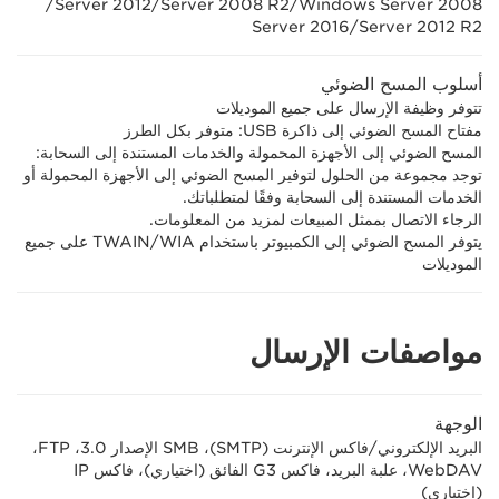
‏Windows Server 2008/‏Server 2008 R2/‏Server 2012/‏
Server 2012 R2/‏Server 2016
أسلوب المسح الضوئي
تتوفر وظيفة الإرسال على جميع الموديلات
مفتاح المسح الضوئي إلى ذاكرة USB: متوفر بكل الطرز
المسح الضوئي إلى الأجهزة المحمولة والخدمات المستندة إلى السحابة:
توجد مجموعة من الحلول لتوفير المسح الضوئي إلى الأجهزة المحمولة أو
الخدمات المستندة إلى السحابة وفقًا لمتطلباتك.
الرجاء الاتصال بممثل المبيعات لمزيد من المعلومات.
يتوفر المسح الضوئي إلى الكمبيوتر باستخدام TWAIN/WIA على جميع
الموديلات
مواصفات الإرسال
الوجهة
البريد الإلكتروني/فاكس الإنترنت (SMTP)‏، SMB الإصدار 3.0، FTP‏،
WebDAV، علبة البريد، فاكس G3 الفائق (اختياري)، فاكس IP
(اختياري)