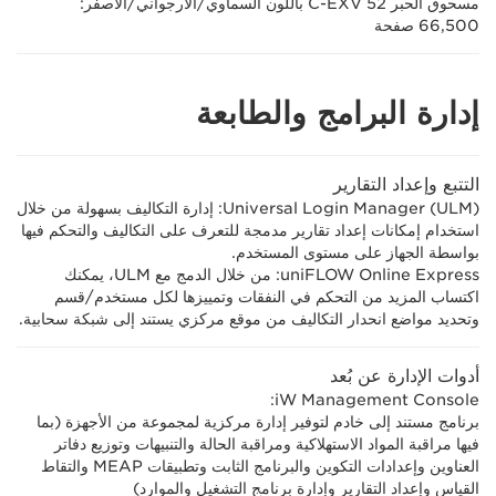
مسحوق الحبر C-EXV 52 باللون السماوي/الأرجواني/الأصفر:
66,500 صفحة
إدارة البرامج والطابعة
التتبع وإعداد التقارير
Universal Login Manager (ULM)‎: إدارة التكاليف بسهولة من خلال
استخدام إمكانات إعداد تقارير مدمجة للتعرف على التكاليف والتحكم فيها
بواسطة الجهاز على مستوى المستخدم.
uniFLOW Online Express: من خلال الدمج مع ULM، يمكنك
اكتساب المزيد من التحكم في النفقات وتمييزها لكل مستخدم/قسم
وتحديد مواضع انحدار التكاليف من موقع مركزي يستند إلى شبكة سحابية.
أدوات الإدارة عن بُعد
iW Management Console:
برنامج مستند إلى خادم لتوفير إدارة مركزية لمجموعة من الأجهزة (بما
فيها مراقبة المواد الاستهلاكية ومراقبة الحالة والتنبيهات وتوزيع دفاتر
العناوين وإعدادات التكوين والبرنامج الثابت وتطبيقات MEAP والتقاط
القياس وإعداد التقارير وإدارة برنامج التشغيل والموارد)