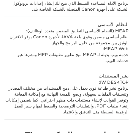
برنامج الأداة المساعدة البسيط الذي يتيح لك إنشاء إعدادات بروتوكول
الشبكة على أجهزة Canon المتصلة بالشبكة الخاصة بك.
النظام الأساسي
MEAP (النظام الأساسي للتطبيق المضمن متعدد الوظائف):
نظام أساسي مضمن وقوي بلغة JAVA لأجهزة Canon يوفر الاقتران
الوثيق بين مجموعة من حلول البرامج والجهاز.
MEAP Web:
خدمة ويب بديلة لـ MEAP تتيح تطوير تطبيقات MFP ونشرها عبر
خدمات الويب
نشر المستندات
IW DESKTOP:
برنامج نشر طباعة قوي يعمل على دمج المستندات من مختلف المصادر
وتنسيقات الملفات بسهولة، ويضع اللمسة النهائية مع إمكانية المعاينة
وتوفير القوالب لإنشاء مستندات ذات مظهر احترافي. كما يتضمن إمكانات
إنشاء ملفات PDF، والتعليقات التوضيحية والضغط لمهام سير العمل
الرقمية البسيطة مثل التدقيق والاعتماد