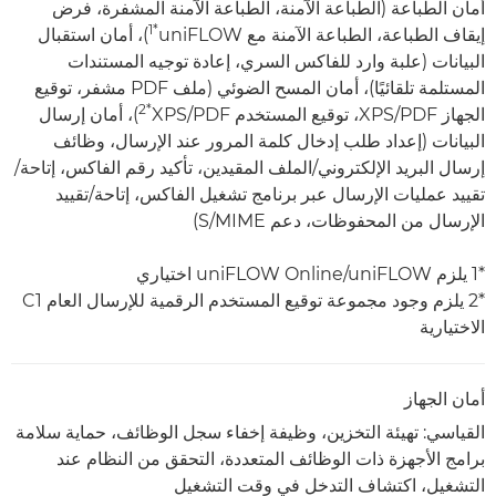
أمان الطباعة (الطباعة الآمنة، الطباعة الآمنة المشفرة، فرض
‏*1
إيقاف الطباعة، الطباعة الآمنة مع uniFLOW
)، أمان استقبال
البيانات (علبة وارد للفاكس السري، إعادة توجيه المستندات
المستلمة تلقائيًا)، أمان المسح الضوئي (ملف PDF مشفر، توقيع
‏*2
الجهاز PDF/‏XPS، توقيع المستخدم PDF/‏XPS
)، أمان إرسال
البيانات (إعداد طلب إدخال كلمة المرور عند الإرسال، وظائف
إرسال البريد الإلكتروني/الملف المقيدين، تأكيد رقم الفاكس، إتاحة/
تقييد عمليات الإرسال عبر برنامج تشغيل الفاكس، إتاحة/تقييد
الإرسال من المحفوظات، دعم S/MIME)
*1 يلزم uniFLOW Online/uniFLOW اختياري
*2 يلزم وجود مجموعة توقيع المستخدم الرقمية للإرسال العام C1
الاختيارية
أمان الجهاز
القياسي: تهيئة التخزين، وظيفة إخفاء سجل الوظائف، حماية سلامة
برامج الأجهزة ذات الوظائف المتعددة، التحقق من النظام عند
التشغيل، اكتشاف التدخل في وقت التشغيل