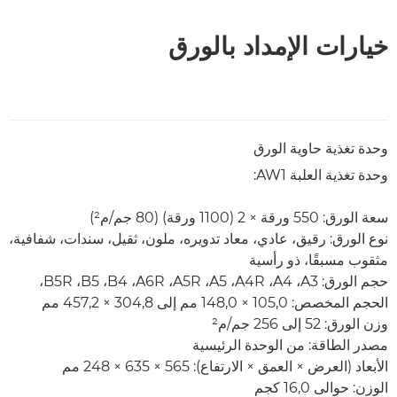
خيارات الإمداد بالورق
وحدة تغذية حاوية الورق
وحدة تغذية العلبة AW1:
سعة الورق: 550 ورقة × 2 (1100 ورقة) (80 جم/م²)
نوع الورق: رقيق، عادي، معاد تدويره، ملون، ثقيل، سندات، شفافية،
مثقوب مسبقًا، ذو رأسية
حجم الورق: A3‏، A4‏، A4R‏، A5، ‏A5R‏، A6R‏، B4‏، B5،‏ B5R‏،
الحجم المخصص: 105,0 × 148,0 مم إلى 304,8 × 457,2 مم
وزن الورق: 52 إلى 256 جم/م²
مصدر الطاقة: من الوحدة الرئيسية
الأبعاد (العرض × العمق × الارتفاع): 565 × 635 × 248 مم
الوزن: حوالى 16,0 كجم