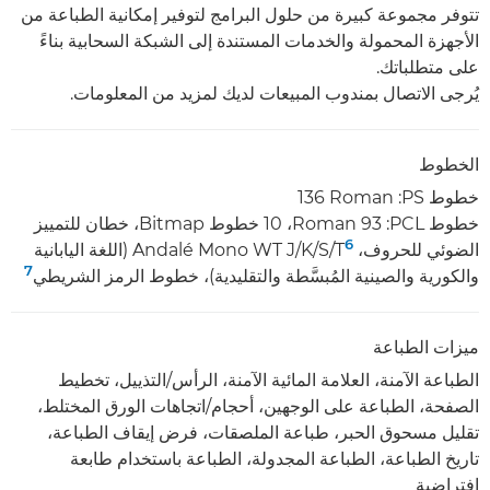
تتوفر مجموعة كبيرة من حلول البرامج لتوفير إمكانية الطباعة من
الأجهزة المحمولة والخدمات المستندة إلى الشبكة السحابية بناءً
على متطلباتك.
يُرجى الاتصال بمندوب المبيعات لديك لمزيد من المعلومات.
الخطوط
خطوط PS:‏ ‎136 Roman
خطوط PCL:‏ ‎‏93 Roman،‏ 10 خطوط Bitmap، خطان للتمييز
6
الضوئي للحروف، Andalé Mono WT J/K/S/T
(اللغة اليابانية
7
والكورية والصينية المُبسَّطة والتقليدية)، خطوط الرمز الشريطي
ميزات الطباعة
الطباعة الآمنة، العلامة المائية الآمنة، الرأس/التذييل، تخطيط
الصفحة، الطباعة على الوجهين، أحجام/اتجاهات الورق المختلط،
تقليل مسحوق الحبر، طباعة الملصقات، فرض إيقاف الطباعة،
تاريخ الطباعة، الطباعة المجدولة، الطباعة باستخدام طابعة
افتراضية