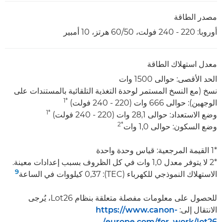
مصدر الطاقة
أوروبا: 220 - 240 فولت، 50/‏60 هرتز، 10 أمبير
معدل استهلاك الطاقة
الحد الأقصى: حوالى 1500 وات
نسخ (مع النسخ المستمر لوحدة التغذية التلقائية بالمستندات على
*1
الوجهين): حوالى 666 وات (220 - 240 فولت)
*1
وضع الاستعداد: حوالى 28,1 وات (220 - 240 فولت)
*2
وضع السكون: حوالى 1,0 وات
*1 القيمة المرجعية: قياس وحدة واحدة
*2 لا يتوفر معدل 1,0 وات في كل الظروف بسبب إعدادات معينة.
9
الاستهلاك النموذجي للكهرباء (TEC):‏ 0,37 كيلووات في الساعة
للحصول على معلومات مفصلة متعلقة بنظام Lot26، يُرجى
الانتقال إلى:
https://www.canon-
europe.com/for_work/lot26/