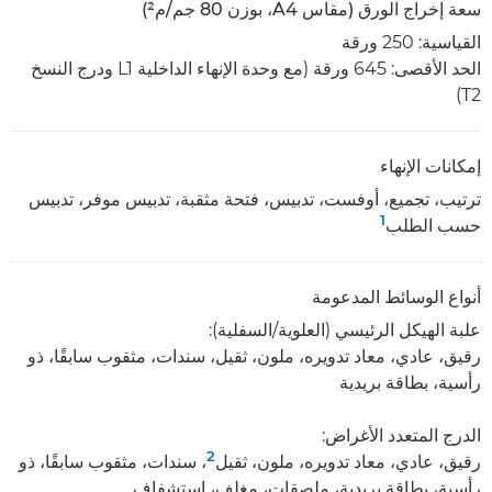
سعة إخراج الورق (مقاس A4، بوزن 80 جم/م²)
القياسية: 250 ورقة
الحد الأقصى: 645 ورقة (مع وحدة الإنهاء الداخلية L1 ودرج النسخ
T2)
إمكانات الإنهاء
ترتيب، تجميع، أوفست، تدبيس، فتحة مثقبة، تدبيس موفر، تدبيس
1
حسب الطلب
أنواع الوسائط المدعومة
علبة الهيكل الرئيسي (العلوية/السفلية):
رقيق، عادي، معاد تدويره، ملون، ثقيل، سندات، مثقوب سابقًا، ذو
رأسية، بطاقة بريدية
الدرج المتعدد الأغراض:
2
رقيق، عادي، معاد تدويره، ملون، ثقيل
، سندات، مثقوب سابقًا، ذو
رأسية، بطاقة بريدية، ملصقات، مغلف، استشفاف