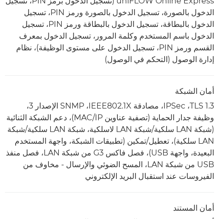
uniFLOW Online Express (تسجيل الدخول برمز PIN، تسجيل
الدخول بالصورة، تسجيل الدخول بالصورة ورمز PIN، تسجيل
الدخول بالبطاقة، تسجيل الدخول بالبطاقة ورمز PIN، تسجيل
الدخول باسم المستخدم وكلمة المرور، تسجيل الدخول بمعرف
القسم ورمز PIN، تسجيل الدخول على مستوى الوظيفة)، نظام
إدارة الوصول (التحكم في الوصول)
أمان الشبكة
TLS 1.3، ‏IPSec، مصادقة IEEE802.1X، ‏SNMP الإصدار 3،
وظيفة جدار الحماية (تصفية عناوين IP/‏MAC)، دعم الشبكة الثنائية
(شبكة LAN سلكية/شبكة LAN لاسلكية، شبكة LAN سلكية/شبكة
LAN سلكية)، تعطيل/تمكين (تطبيقات الشبكة، واجهة المستخدم
البعيدة، واجهة USB)، فصل فاكس G3 من شبكة LAN، فصل منفذ
USB من شبكة LAN، المسح الضوئي والإرسال - مخاوف من
الفيروسات عند استقبال البريد الإلكتروني
أمان المستند