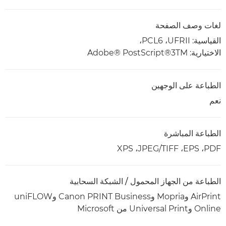
لغات وصف الصفحة
القياسية: UFRII، ‏PCL6،
الاختيارية: ‎Adobe® PostScript®3TM‎
الطباعة على الوجهين
نعم
الطباعة المباشرة
PDF،‏ EPS،‏ TIFF/‏JPEG، ‏XPS
الطباعة من الجهاز المحمول / الشبكة السحابية
AirPrint وMopria وCanon PRINT Business وuniFLOW
Online وUniversal Print من Microsoft