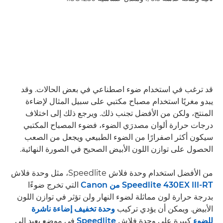
قد ترغب في استخدام ضوء اصطناعي في بعض الحالات. وقد
يبدو مغريًا استخدام مصباح مكتبي على سبيل المثال لإضاءة
المنتج، ولكن من الأفضل تجنب ذلك. ويرجع ذلك إلى اختلاف
درجات حرارة ألوان مصدرَي الضوء، فضوء المصباح المكتبي
سيكون أكثر اصفرارًا من الضوء الطبيعي ويجعل من الصعب
الحصول على توازن اللون الأبيض الصحيح في الصورة النهائية.
من الأفضل استخدام وحدة فلاش Speedlite، مثل وحدة فلاش
Speedlite 430EX III-RT من Canon
التي تخرج ضوءًا
بدرجة حرارة لون مماثلة لضوء النهار ولن تؤثر في توازن اللون
الأبيض. ويمكن أن يؤدي تركيب
وحدة تخفيف إضاءة ناشرة
للضوء
كبيرة على وحدة فلاش
Speedlite
في موضع بعيد إلى