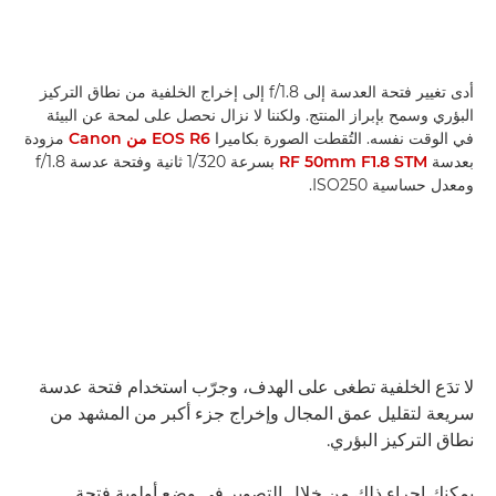
أدى تغيير فتحة العدسة إلى f/1.8 إلى إخراج الخلفية من نطاق التركيز
البؤري وسمح بإبراز المنتج. ولكننا لا نزال نحصل على لمحة عن البيئة
في الوقت نفسه. التُقطت الصورة بكاميرا
EOS R6 من Canon
مزودة
بعدسة
RF 50mm F1.8 STM
بسرعة 1/320 ثانية وفتحة عدسة f/1.8
ومعدل حساسية ISO250.
لا تدَع الخلفية تطغى على الهدف، وجرّب استخدام فتحة عدسة
سريعة لتقليل عمق المجال وإخراج جزء أكبر من المشهد من
نطاق التركيز البؤري.
يمكنك إجراء ذلك من خلال التصوير في وضع أولوية فتحة