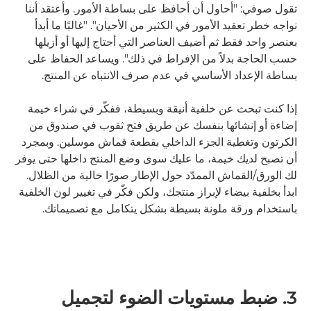
تقول صوفي: "أحاول أن أحافظ على بساطة الأمور. وأعتقد أننا
نواجه خطر تعقيد الأمور في الكثير من الأحيان". "غالبًا ما أبدأ
بعنصر واحد فقط ثم أضيف العناصر التي أحتاج إليها أو أزيلها
حسب الحاجة بدلاً من الإفراط في ذلك". ويساعد الحفاظ على
بساطة الإعداد الأساسي في عدم صرف الانتباه عن المنتج.
إذا كنت تبحث عن خلفية أنيقة وبسيطة، ففكّر في شراء خيمة
إضاءة أو إنشائها بنفسك عن طريق فتح ثقوب في صندوق من
الكرتون وتغطية الجزء الداخلي بقطعة قماش موسلين. وبمجرد
أن تصبح لديك خيمة، ما عليك سوى وضع المنتج داخلها حتى يوفر
لك الورق/القماش الممدّد حول الإطار صورًا خالية من الظلال.
ابدأ بخلفية بيضاء لإبراز منتجك، ولكن فكّر في تغيير لون الخلفية
باستخدام ورقة ملونة بسيطة بشكل يتكامل مع تصميماتك.
3. ضبط مستويات الضوء لتجميل