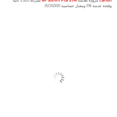
Canon
مزودة بعدسة
RF 50mm F1.8 STM
بسرعة 1/320 ثانية
وفتحة عدسة f/8 ومعدل حساسية ISO5000.