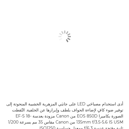
أدى استخدام مصباحَي LED على جانبَي المزهرية الخشبية المنحوتة إلى
توفير ضوء كافٍ لإضاءة الحواف بلطف وإبرازها عن الخلفية. التُقطت
الصورة بكاميرا EOS 850D من Canon مزودة بعدسة EF-S 18-
135mm f/3.5-5.6 IS USM من Canon مقاس 35 مم بسرعة 1/200
ثانية وفتحة عدسة f/6.3 ومعدل حساسية ISO1250.