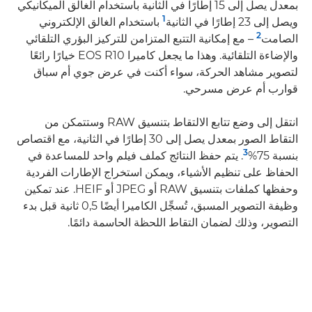
بمعدل يصل إلى 15 إطارًا في الثانية باستخدام الغالق الميكانيكي
1
ويصل إلى 23 إطارًا في الثانية
باستخدام الغالق الإلكتروني
2
الصامت
– مع إمكانية التتبع المتزامن للتركيز البؤري التلقائي
والإضاءة التلقائية. وهذا ما يجعل كاميرا EOS R10 خيارًا رائعًا
لتصوير مشاهد الحركة، سواء أكنت في عرض جوي أم سباق
قوارب أم عرض مسرحي.
انتقل إلى وضع تتابع الالتقاط بتنسيق RAW وستتمكن من
التقاط الصور بمعدل يصل إلى 30 إطارًا في الثانية، مع اقتصاص
3
بنسبة 75%
. يتم حفظ النتائج كملف فيلم واحد للمساعدة في
الحفاظ على تنظيم الأشياء، ويمكن استخراج الإطارات الفردية
وحفظها كملفات بتنسيق RAW أو JPEG أو HEIF. عند تمكين
وظيفة التصوير المسبق، تُسجِّل الكاميرا أيضًا 0,5 ثانية قبل بدء
التصوير، وذلك لضمان التقاط اللحظة الحاسمة دائمًا.