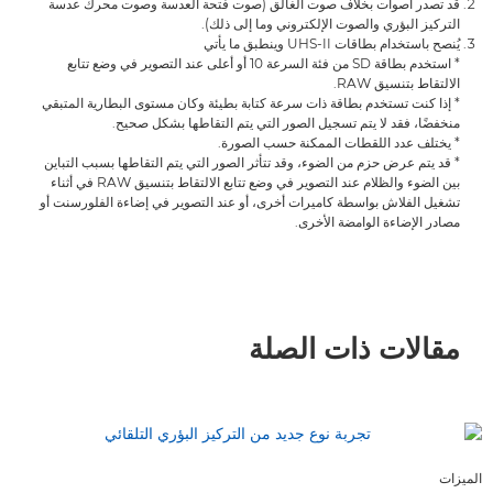
قد تصدر أصوات بخلاف صوت الغالق (صوت فتحة العدسة وصوت محرك عدسة
التركيز البؤري والصوت الإلكتروني وما إلى ذلك).
يُنصح باستخدام بطاقات UHS-II وينطبق ما يأتي
* استخدم بطاقة SD من فئة السرعة 10 أو أعلى عند التصوير في وضع تتابع
الالتقاط بتنسيق RAW.
* إذا كنت تستخدم بطاقة ذات سرعة كتابة بطيئة وكان مستوى البطارية المتبقي
منخفضًا، فقد لا يتم تسجيل الصور التي يتم التقاطها بشكل صحيح.
* يختلف عدد اللقطات الممكنة حسب الصورة.
* قد يتم عرض حزم من الضوء، وقد تتأثر الصور التي يتم التقاطها بسبب التباين
بين الضوء والظلام عند التصوير في وضع تتابع الالتقاط بتنسيق RAW في أثناء
تشغيل الفلاش بواسطة كاميرات أخرى، أو عند التصوير في إضاءة الفلورسنت أو
مصادر الإضاءة الوامضة الأخرى.
مقالات ذات الصلة
الميزات