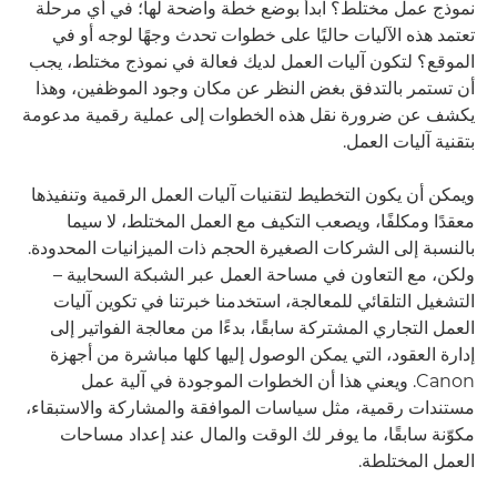
نموذج عمل مختلط؟ ابدأ بوضع خطة واضحة لها؛ في أي مرحلة
تعتمد هذه الآليات حاليًا على خطوات تحدث وجهًا لوجه أو في
الموقع؟ لتكون آليات العمل لديك فعالة في نموذج مختلط، يجب
أن تستمر بالتدفق بغض النظر عن مكان وجود الموظفين، وهذا
يكشف عن ضرورة نقل هذه الخطوات إلى عملية رقمية مدعومة
بتقنية آليات العمل.
ويمكن أن يكون التخطيط لتقنيات آليات العمل الرقمية وتنفيذها
معقدًا ومكلفًا، ويصعب التكيف مع العمل المختلط، لا سيما
بالنسبة إلى الشركات الصغيرة الحجم ذات الميزانيات المحدودة.
ولكن، مع التعاون في مساحة العمل عبر الشبكة السحابية –
التشغيل التلقائي للمعالجة، استخدمنا خبرتنا في تكوين آليات
العمل التجاري المشتركة سابقًا، بدءًا من معالجة الفواتير إلى
إدارة العقود، التي يمكن الوصول إليها كلها مباشرة من أجهزة
Canon. ويعني هذا أن الخطوات الموجودة في آلية عمل
مستندات رقمية، مثل سياسات الموافقة والمشاركة والاستبقاء،
مكوّنة سابقًا، ما يوفر لك الوقت والمال عند إعداد مساحات
العمل المختلطة.