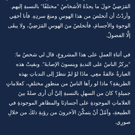
المَرَضِيِّ حولَ ما يجدُهُ الأشخاصُ "مختلفًا" بالنسبةِ إليهم.
وأردْتُ أن أتخلصَ من هذا الهوسِ ومنعَ سردِهِ. فأنا أخفِي
الوجوهَ والأجسامَ، فأتخلصُ منَ الهوسِ المَرَضِيِّ، ولا يبقَى
إلَّا الفضولُ.
في أثناءِ العملِ على هذا المشروعِ، قال لي شخصٌ ما:
"يركزُ الناسُ على الندبةِ وينسونَ الإصابةَ". وبقيتْ هذه
العبارةُ عالقةً معِي. ماذَا لوْ لمْ ننظرْ إلى الندباتِ بهذه
الطريقةِ؟ ماذا لو رآها الناسُ من منظورٍ مختلفٍ، كعلاماتٍ
جميلةٍ؟ كانَ من السهلِ بالنسبةِ إليَّ أن أرى صلةً بينَ
العلاماتِ الموجودةِ على أجسادِنَا والمظاهرِ الموجودةِ في
الطبيعةِ، وآمُلُ أنْ يتمكَّنَ الآخرونَ من رؤيةِ ذلكَ من خلالِ
صورِي.