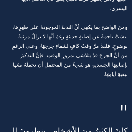
اليسرى.
ومنَ الواضحِ بما يكفِي أنَّ الندبةَ الموجودةَ على ظهرِها،
ليسَتْ ناجمةً عن إصابةٍ حديثةٍ رغمَ أنَّهَا لا تزالُ مرئيةً
بوضوحٍ. فلقدْ مرَّ وقتٌ كافٍ لشفاءِ جرحِهَا، وعلى الرغمِ
من أنَّ الجرحَ قدْ يتلاشى بمرورِ الوقتِ، فإنَّ التذكيرَ
بإصابتِهَا الجسديةِ هو شيءٌ منَ المحتملِ أن تحملَهُ معَها
لبقيةِ أيامِهَا.
كانَ الكثيرُ منَ الأشخاصِ ينظرونَ إلى