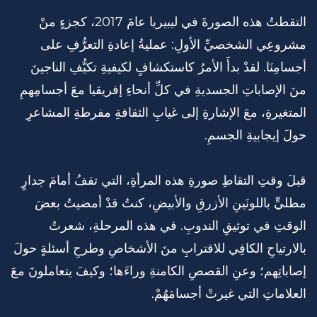
التقطتُ هذه الصورةَ في ليبيريا عامَ 2017، كجزءٍ منْ
مشروعِي الشخصيِّ الأولِ: عمليةُ إعادةِ التعرُّفِ على
أجسامِنَا. لقدْ بدأَ الأمرُ كاستكشافٍ لكيفيةِ تكيُّفِ الناجينَ
منَ الإصاباتِ الجسديةِ في كلِّ أنحاءِ إفريقيا معَ أجسامِهمِ
المتغيرةِ، معَ الإشارةِ إلى غيابِ الثقافةِ مفرطةِ المشاعرِ
حولَ إيجابيةِ الجسمِ.
قبلَ وقتِ التقاطِ صورةِ هذه المرأةِ، التي تقفُ أمامَ جدارٍ
مطليٍّ باللونَينِ الأزرقِ والأبيضِ، كنتُ قدْ أمضيتُ بعضَ
الوقتِ في توثيقِ الندوبِ. في هذه المرحلةِ، شعرتُ
بالارتياحِ الكافِي للاقترابِ منَ الأشخاصِ وطرحِ أسئلةٍ حولَ
إصاباتِهم؛ وعنِ القصصِ الكامنةِ وراءَها؛ وكيفَ يتعاملونَ معَ
العلاماتِ التي غيرتْ أجسامَهُمْ.