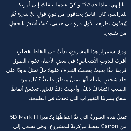
"يا إلهِي، ماذا حدثَ؟" ولكنْ عندما انتقلتُ إلى أمريكا
للدراسةِ، كانَ الناسُ يحدقونَ من دونِ قولِ أيِّ شيءٍ ثُمَّ
يُبعِدُونَ نظرَهم. لأولِ مرةٍ في حياتِي، كنتُ أشعرُ بالخجلِ
من نفسِي.
ومعَ استمرارِ هذا المشروعِ، بدأتُ في التقاطِ لقطاتٍ
أقربَ لندوبِ الأشخاصِ؛ في بعضِ الأحيانِ تكونُ الصورُ
قريبةً جدًّا بحيثُ يصعبُ التعرفُ عليها: هلْ تمثلُ ندوبًا على
جلدِ شخصٍ ما، أم أنَّهَا تمثلُ منظرًا طبيعيًّا؟ كان منَ
الصعبِ اكتشافُ ذلكَ، وأحببتُ ذلكَ للغايةِ. تعكسُ أنماطُ
شفاءِ بشرتِنَا التغييراتِ التي تحدثُ في الطبيعةِ.
تمثلُ هذه الصورةُ التي تمَّ التقاطُهَا بكاميرا 5D Mark III
من Canon نقطةً مركزيةً للمشروعِ، وهي تسعَى إلى