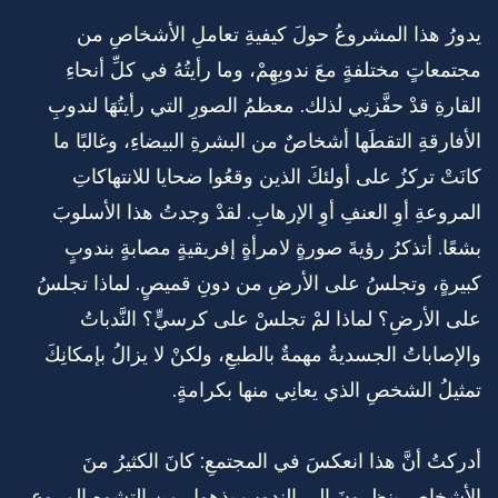
يدورُ هذا المشروعُ حولَ كيفيةِ تعاملِ الأشخاصِ من
مجتمعاتٍ مختلفةٍ معَ ندوبِهِمْ، وما رأيتُهُ في كلِّ أنحاءِ
القارةِ قدْ حفَّزنِي لذلك. معظمُ الصورِ التي رأيتُهَا لندوبِ
الأفارقةِ التقطَها أشخاصٌ من البشرةِ البيضاءِ، وغالبًا ما
كانَتْ تركزُ على أولئكَ الذين وقعُوا ضحايا للانتهاكاتِ
المروعةِ أوِ العنفِ أوِ الإرهابِ. لقدْ وجدتُ هذا الأسلوبَ
بشعًا. أتذكرُ رؤيةَ صورةٍ لامرأةٍ إفريقيةٍ مصابةٍ بندوبٍ
كبيرةٍ، وتجلسُ على الأرضِ من دونِ قميصٍ. لماذا تجلسُ
على الأرضِ؟ لماذا لمْ تجلسْ على كرسيٍّ؟ النَّدباتُ
والإصاباتُ الجسديةُ مهمةٌ بالطبعِ، ولكنْ لا يزالُ بإمكانِكَ
تمثيلُ الشخصِ الذي يعانِي منها بكرامةٍ.
أدركتُ أنَّ هذا انعكسَ في المجتمعِ: كانَ الكثيرُ منَ
الأشخاصِ ينظرونَ إلى الندوبِ بذهولٍ من التشوهِ المروعِ،