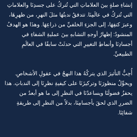
إنشاءِ صلةٍ بينَ العلاماتِ التي تُتركُ على جسدِنَا والعلاماتِ
التي تُتركُ في عالَمِنَا. تتدفقُ ندبتُهَا مثلَ النهرِ، من ظهرِهَا،
وعبرَ كتفِهَا، إلى الجزءِ الخلفيِّ من ذراعِهَا. وهذَا هو الهدفُ
المنشودُ: إظهارُ أوجهِ التشابهِ بينَ عمليةِ الشفاءِ في
أجسادِنَا وأنماطِ التغييرِ التي حدثَتْ سابقًا في العالَمِ
الطبيعيِّ.
أُحِبُّ التأثيرَ الذي يتركُهُ هذا النهجُ في عقولِ الأشخاصِ.
ويحوِّلُ منظورَنَا وتركيزَنَا على كيفيةِ نظرِنَا إلى الندباتِ. هذا
يحفزُ فضولَنَا ويساعدُنَا في النظرِ إلى ما هو أبعدُ من
الضررِ الذي لحقَ بأجسامِنَا، بدلاً من النظرِ إلى طريقةِ
شفائِنَا.