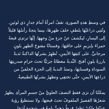
في وسطِ هذهِ الصورةِ، تقفُ امرأةٌ أمامَ جدارٍ ذي لونَينِ.
وتُثنِي ذراعَيْهَا بلطفٍ خلفَ ظهرِهَا، بينما يتجهُ رأسُهَا قليلاً
إلى اليسارِ، ليكشفَ عنْ جزءٍ منْ وجهِهَا. إنَّهَا ترتدِي قبعةً
حمراءَ بإبزيمٍ على حافَتِهَا، وفستانًا مفتوحَ الظهرِ بلونٍ
مرجانيٍّ. على كتفِهَا الأيمنِ، تُظهِرُ بشرتُهَا الداكنةُ نَدبةً
بارزةً بلونٍ أفتحَ. النَّدبةُ مغطاةٌ جزئيًّا تحتَ حزامِ صدريتِهَا
السوداءِ وفستانِهَا، وتمتدُ الندبةُ إلى الجزءِ الخلفيِّ من
ذراعِهَا الأيمنِ، حتَّى تختفِي وتظهرُ بشرتُهَا الطبيعيةُ.
يمكنُنَا أن نرَى فقطِ النصفَ العلويَّ منْ جسمِ المرأةِ. يظهرُ
شعرُهَا القصيرُ الملفوفُ تحتَ قبعتِهَا، ولا نستطيعُ رؤيةَ
عينَيْهَا ولكنْ يَظهرُ قرطٌ ذهبيٌّ يلمعُ في شحمةِ أذنِهَا