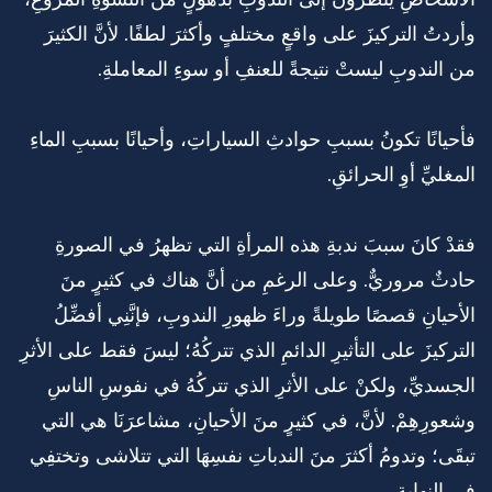
وأردتُ التركيزَ على واقعٍ مختلفٍ وأكثرَ لطفًا. لأنَّ الكثيرَ
من الندوبِ ليستْ نتيجةً للعنفِ أو سوءِ المعاملةِ.
فأحيانًا تكونُ بسببِ حوادثِ السياراتِ، وأحيانًا بسببِ الماءِ
المغليِّ أوِ الحرائقِ.
فقدْ كانَ سببَ ندبةِ هذه المرأةِ التي تظهرُ في الصورةِ
حادثٌ مروريٌّ. وعلى الرغمِ من أنَّ هناك في كثيرٍ منَ
الأحيانِ قصصًا طويلةً وراءَ ظهورِ الندوبِ، فإنَّنِي أفضِّلُ
التركيزَ على التأثيرِ الدائمِ الذي تتركُهُ؛ ليسَ فقط على الأثرِ
الجسديِّ، ولكنْ على الأثرِ الذي تتركُهُ في نفوسِ الناسِ
وشعورِهِمْ. لأنَّ، في كثيرٍ منَ الأحيانِ، مشاعرَنَا هي التي
تبقَى؛ وتدومُ أكثرَ منَ الندباتِ نفسِهَا التي تتلاشى وتختفِي
في النهايةِ.