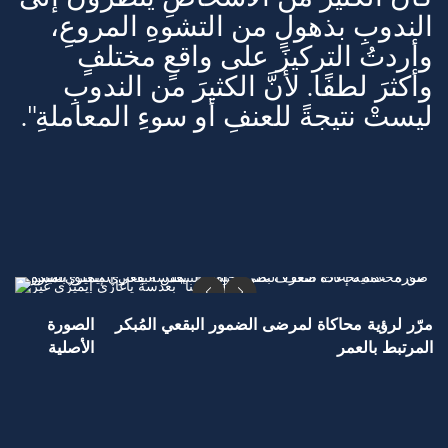
الندوبِ بذهولٍ من التشوهِ المروعِ،
وأردتُ التركيزَ على واقعٍ مختلفٍ
وأكثرَ لطفًا. لأنَّ الكثيرَ من الندوبِ
ليستْ نتيجةً للعنفِ أو سوءِ المعاملةِ".
مرّر لرؤية محاكاة لمرضى الضمور البقعي المُبكر
الصورة
المرتبط بالعمر
الأصلية