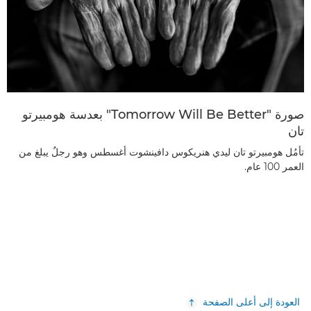
صورة "Tomorrow Will Be Better" بعدسة هومبيرتو
تان
تأمُل هومبيرتو تان ليدي هنريكوس دافينشوت أغسطس وهو رجلٌ يبلغ من
العمر 100 عام.
العودة إلى أعلى الصفحة