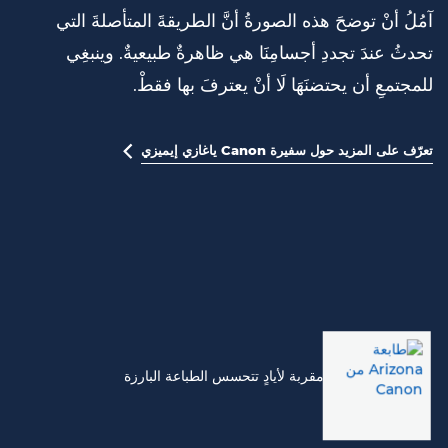
آمُلُ أنْ توضحَ هذه الصورةُ أنَّ الطريقةَ المتأصلةَ التي
تحدثُ عندَ تجددِ أجسامِنَا هي ظاهرةٌ طبيعيةٌ. وينبغِي
للمجتمعِ أن يحتضنَهَا لَا أنْ يعترفَ بها فقطْ.
تعرّف على المزيد حول سفيرة Canon ياغازي إيميزي
