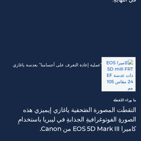
ما وراء اللقطة
التقطَت المصورة الصَحفية ياغازي إيميزي هذه
الصورةِ الفوتوغرافيةِ الجذابةِ في ليبريا باستخدامِ
كاميرا EOS 5D Mark III من Canon.