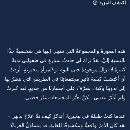
اكتشف المزيد
ما وراء اللقطة
هذه الصورةُ والمجموعةُ التي تنتمِي إليها هي شخصيةٌ جدًّا
بالنسبةِ إليَّ. لقدْ تركَ لي حادثُ سيارةٍ في طفولتِي ندبةً
كبيرةً لا تزالُ موجودةً حتى اليومِ. وكامرأةٍ نيجيريةٍ، أردتُ
أن أكتشفَ كيفيةَ تأثيرِ مجتمعاتِنَا في الطريقةِ التي ننظرُ بها
إلى ندوبِنَا وكيفَ نتعرَّفُ على أجسادِنَا من جديدٍ. لقد كبرتُ
ولم أتأثرْ بندبتِي، لكنَّ تغيُّرَ المجتمعاتِ غيَّرَ قصتِي.
عندما كنتُ طفلةً في نيجيريا، أتذكرُ كيف تمَّ علاجُ ندبتِي -
لقد كان الأمرُ واقعيًّا ومكشوفًا للغايةِ. قد يتساءلُ الغرباءُ: