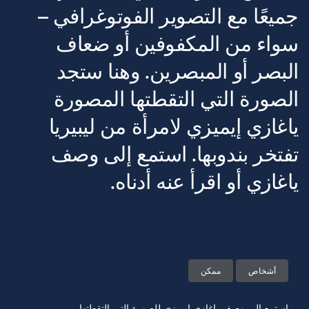
جميعًا مع التصوير الفوتوغرافي –
سواء من المكفوفين أو ضعاف
البصر أو المبصرين. وهنا ستجد
الصورة التي التقطتها المصورة
ياغازي إيميزي لامرأة من ليبيريا
تفتخر بندوبها. استمع إلى وصف
ياغازي أو اقرأ عنه أدناه.
أشخاص
ممكن
استمع إلى وصف ياغازي إيميزي للصورة التي التقطتها