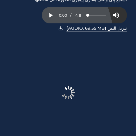
Current
0:00
/
Duration
4:11
Loaded
:
Play
Mute
3.94%
Time
تنزيل النص (AUDIO, 69.55 MB)
، افتح PDF في نافذة جديدة