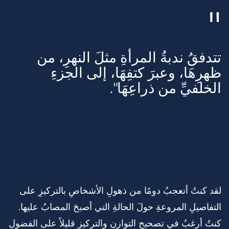
تتدفقُ ندبةُ المرأةِ مثلَ النهرِ، من
ظهرِهَا، وعبرَ كتفِهَا، إلى الجزءِ
الخلفيِّ من ذراعِهَا".
لقد كنتُ أتعجبُ دومًا من ذهولِ الأشخاصِ بالتركيزِ على
التفاصيلِ المروعةِ حولَ الحالةِ التي أصبحَ المصابُ عليها.
كنتُ أرغبُ في تصحيحِ التوازنِ والتركيزِ قليلاً على الفضولِ