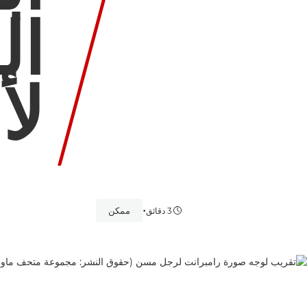
ال
لأ
•
ممكن
3 دقائق