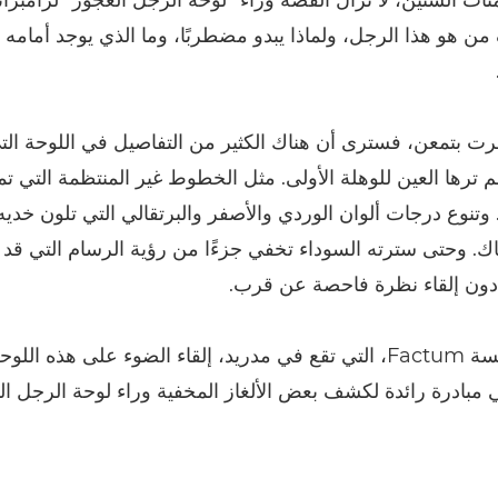
ات السنين، لا تزال القصة وراء "لوحة الرجل العجوز" لرامبرانت
ف من هو هذا الرجل، ولماذا يبدو مضطربًا، وما الذي يوجد أمامه
رت بتمعن، فسترى أن هناك الكثير من التفاصيل في اللوحة ال
م ترها العين للوهلة الأولى. مثل الخطوط غير المنتظمة التي ت
 وتنوع درجات ألوان الوردي والأصفر والبرتقالي التي تلون خديه
باك. وحتى سترته السوداء تخفي جزءًا من رؤية الرسام التي قد 
ون إلقاء نظرة فاحصة عن قرب.
قررت مؤسسة Factum، التي تقع في مدريد، إلقاء الضوء على هذه ال
مبادرة رائدة لكشف بعض الألغاز المخفية وراء لوحة الرجل ا