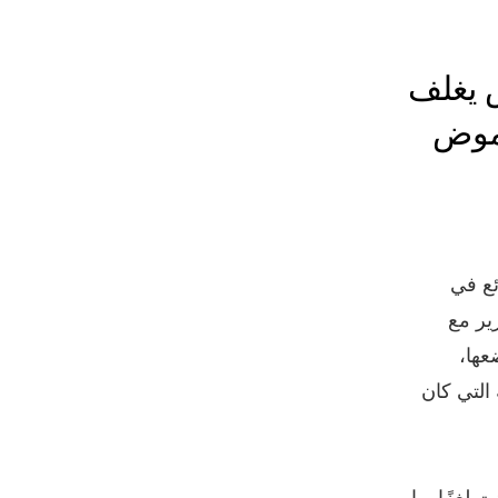
 الغموض يغلف
لغموض
ع في
ير مع
عها،
التي كان