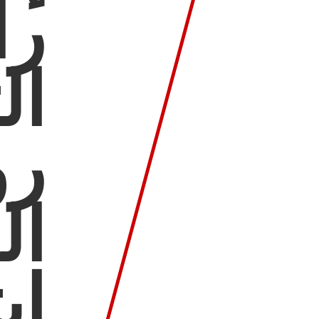
را
ال
رؤ
ال
اب