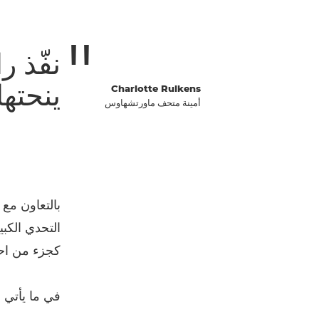
نفّذ ر
ينحتها
Charlotte Rulkens
أمينة متحف ماورتشهاوس
التحدي الكبي
كجزء من احت
في ما يأتي ق