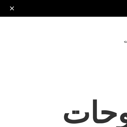

ت
لوحات