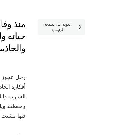
العودة إلى الصفحة

الرئيسية
حياته ول
والجاذبي
رجل عجوز ي
أفكاره الخا
الشارب والل
ومعطفه وياق
فيها مشتت ال