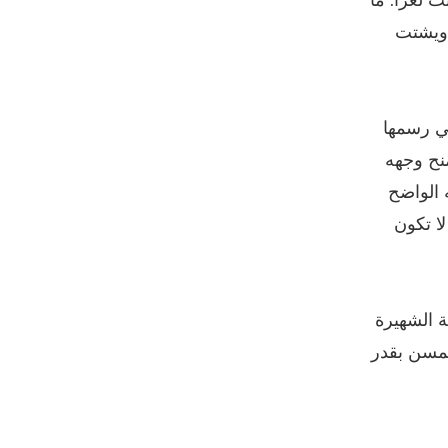
 لغزًا. ما
 ويشتت
تي رسمها
منح وجهه
 الواضح
لا تكون
لوحة الشهيرة
لمسن بقدر