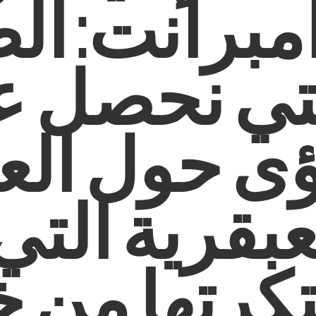
مبرانت: ال
تي نحصل ع
ى حول العق
عبقرية التي
تكرتها من خ