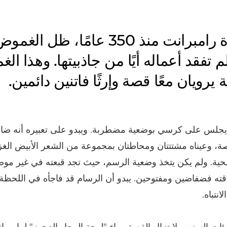
منذ وفاة رامبرانت منذ 350 عامًا، ظل
م تفقد أعماله أيًا من جاذبيتها. وهذا ا
ة يرويان معًا قصة وإرثًا فاتنين دائمين.
جلس على كرسي بوضعية مضطربة. ويبدو على تعبيره أنه ضائ
صة، وعيناه مشتتتان ومحاطتان بمجموعة من الشعر الأبيض الغز
حية. ولم يكن يتخذ وضعية الرسم، حيث تجد قبعته في غير موض
ته فضفاضين ومفتوحين. يبدو أن الرسام قد فاجأه في اللحظة 
انتباه.