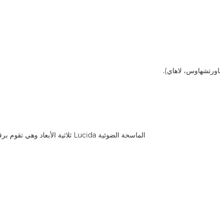
رتشهاوس، لاهاي).
الماسحة الضوئية Lucida ثلاثية الأبعاد وهي تقوم برقمنة سطح اللوحة (حقوق النشر: مؤسسة Factum)