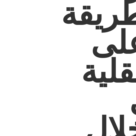
طريقة
لى
لية
لال