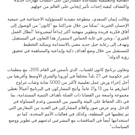
الثقافية والتعليمية لمساعدة المشاركين على اكتساب مهارات جديدة
واكتشاف كيفية إحداث تأثير إيجابي على العالم من حولهم.
وقالت إيمان السعدي، متطوعة تنفيذية للمسؤولية الاجتماعية في جمعية
الإحسان الخيرية: "تمكنا من خلال شراكتنا مع "كانون" من الوصول إلى
آفاق فكرية فريدة وتطوير منهجية أكثر إبداعاً لمشروعنا "أبطال العمل
الخيري"، ونحن في غاية الحماس لاستمرار هذا التعاون في المستقبل.
ونهدف إلى رعاية جيل جديد معني بالاستدامة ويمكنه التخطيط
للمستقبل من خلال وضع أهداف ذكية وإبداعية والمساهمة في تحقيق
رؤية الدولة."
وتعاون برنامج كانون للشباب، الذي تأسس في العام 2015، مع منظمات
غير حكومية في 27 بلداً مختلفاً في أوروبا والشرق الأوسط وأفريقيا من
أجل إجراء ورش عمل تعليمية لأكثر من 5000 شابة وشاب تتراوح
أعمارهم ما بين 13 و21 عاماً. وأنتج المشاركون في البرنامج أعمالاً تغطي
مجموعة واسعة من القضايا ذات الصلة بأهداف التنمية المستدامة، بما
في ذلك الحفاظ على البيئة والتمييز بين الجنسين وعدم المساواة في
الدخل. وتم عرض صور وأفلام المشاركين في العديد من المعارض التي
تم تنظيمها في المنطقة، وكذلك في فعاليات الأمم المتحدة، كما تم
استخدامها أيضاً في المناقشات مع المشرعين لدعمهم في تطوير ووضع
السياسات."