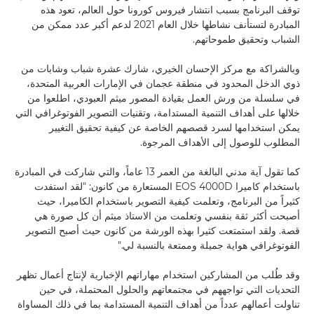
توقف البرنامج بسبب انتشار فيروس كورونا حول العالم، تعود هذه
المبادرة لتستأنف نشاطها خلال العام 2021 لدعم أكبر عدد ممكن من
الشباب وتحقيق طموحاتهم.
وبالشراكة مع مركز الإحسان الخيري، شارك عشرة شباب وشابات من
ذوي الدخل المحدود في منطقة عجمان في الإمارات العربية المتحدة،
في سلسلة من ورش العمل بقيادة المصور ميثم العبودي، اطلعوا من
خلالها على أهداف التنمية المستدامة، وتقنيات التصوير الفوتوغرافي التي
يمكن استخدامها لسرد قصصهم الخاصة عن كيفية تحقيق التغيير
المطلوب للوصول إلى الأهداف المرجوة.
كما تقول آية مدني البالغة من العمر 13 عاماً، والتي شاركت في المبادرة
باستخدام كاميرا EOS 4000D المستعارة من كانون: "لقد استفدت
كثيراً من البرنامج، وتعلمت كيفية التصوير باستخدام الكاميرا، حيث
أصبحت أكثر ثقة بنفسي وتعلمت من الاستاذ ميثم أن كل صورة هي
قصة. ولقد استمتعت كثيرا بهذه الورشة من كانون حيث أصبح التصوير
الفوتوغرافي هواية جميلة وممتعة بالنسبة لي."
وقد طُلب من المشاركين استخدام مهاراتهم الإخبارية لإنتاج أعمال تظهر
التحديات التي تواجههم في مجتمعاتهم والحلول المحتملة، في حين
تناولت أعمالهم عدداً من أهداف التنمية المستدامة بما في ذلك المساواة