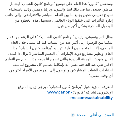
وستعمل "كانون" هذا العام على توسيع "برنامج كانون للشباب" ليشمل
مناطق جديدة، بما في ذلك ليبيا والسويد وتركيا ومصر، وذلك باستخدام
نموذج تعليمي هجين يجمع ما بين التعلم المباشر والافتراضي. وإلى جانب
إدارة التأثيرات التي خلفها الوباء العالمي، ستسهل هذه الخطوة من
الوصول للمبادرة بشكل أكبر من قبل.
وقال آدم بينسوتي، رئيس "برنامج كانون للشباب": "على الرغم من عدم
تمكننا من الوصول إلى أكبر عدد من الشباب كما كنا نتمنى خلال العام
الماضي، إلا أننا متحمسون للغاية لتوسيع "برنامج كانون للشباب" هذا
العام. وتظهر مشاريع دولة الإمارات أن التعليم المباشر لا يزال ذا قيمة،
إلا أن منهجيتنا الهجينة الجديدة والتي تسمح لنا بدمج هذا النظام مع التعليم
الافتراضي عند الحاجة، تعني أنه بإمكاننا تصميم كل مشروع ليناسب
احتياجات الشباب المشاركين والوصول إلى المزيد من الأفراد أكثر من
أي وقت مضى."
لمعرفة المزيد حول "برنامج كانون للشباب"، يرجى زيارة الموقع
الإلكتروني لشركة "كانون":
www.canon-
me.com/sustainability
العودة إلى أعلى الصفحة