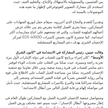
بين الجنسين، والمسؤولية بالاستهلاك والإنتاج، والتعليم الجيد، حيث
استخدم كل مشارك التصوير الفوتوغرافي لإظهار ما تعنيه هذه
الموضوعات بالنسبة له.
وتقديراً للتقدم والنجاح الذي أحرزوه، سيقام حفل لتوزيع الشهادات على
المشاركين، بينما يجري العمل لإقامة معرض يتم من خلاله عرض
أعمالهم الملهمة للشباب، والتي قد تشجعهم على اتباع ممارسات أكثر
استدامة، كما ستتبرع كانون بخمس كاميرات EOS 4000D لمركز
الإحسان الخيري بهدف دعم المشاريع المستقبلية.
وقالت جينين، رئيس المشاركة في الاستدامة في "كانون الشرق
الأوسط"
: "كان إجراء برنامج كانون للشباب في دولة الإمارات لأول مرة
تجربة رائعة ومميزة، حيث تمكنا من التغلب على تحديات الوباء لتوفير
دعم مباشر للشباب في فترة زمنية صعبة. ومن خلال تعاوننا مع جمعية
الإحسان الخيرية، تمكنا من مساعدة الجيل الشاب على الاطلاع على قوة
وتأثير رواية القصص بصرياً في قيادة التغيير المستدام. ونسعى إلى
مواصلة شراكتنا هذه والتبرع بكاميرات للمشاريع المستقبلية، حيث نأمل
في مواصلة إلهام ورعاية الجيل التالي من أبطال الاستدامة."
وستواصل جمعية الإحسان الخيرية العمل مع المشاركين طوال العام في
إطار مشروعها "أبطال الإحسان"، حيث سيتم عقد مختلف ورش العمل