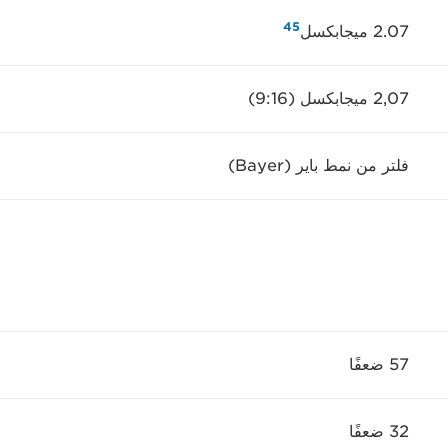
4
5
2.07 ميجابكسل
2,07 ميجابكسل (16:‏9)
فلتر من نمط باير (Bayer)
57 ضعفًا
32 ضعفًا