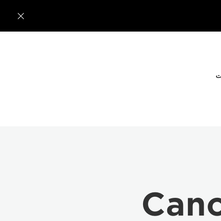

ت
Can