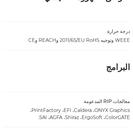
درجة حرارة
WEEE وتوجيه RoHS ‏‎2011/65/EU وREACH وCE
البرامج
معالجات RIP المدعومة
ONYX Graphics‏، Caldera‏، EFI‏، PrintFactory‏،
ColorGATE‏، ErgoSoft،‏ Shiraz‏، AGFA، ‏SAI.