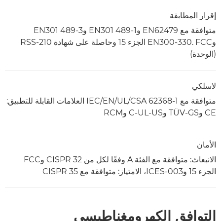
إقرار المطابقة
متوافقة مع EN62479 وEN301 489-1 وEN301 489-3
وEN300-330. FCC الجزء 15 وحاصلة على شهادة RSS-210
(الوحدة)
لاسلكي
متوافقة مع IEC/EN/UL/CSA 62368-1 العلامات القابلة للتطبيق:
CE وTÜV-GS وC-UL-US وRCM
الأمان
الانبعاث: متوافقة مع الفئة A وفقًا لكل من CISPR 32 وFCC
الجزء 15 وICES-003، الامتياز: متوافقة مع CISPR 35
التوافق الكهرومغناطيسي