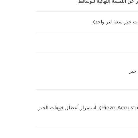
ر عن اللمسة النهائية للوسائط
تراقب تقنية PAINT ‏(Piezo Acoustic Integrated Nozzle Technology) باستمرار أعطال فوهات الحبر