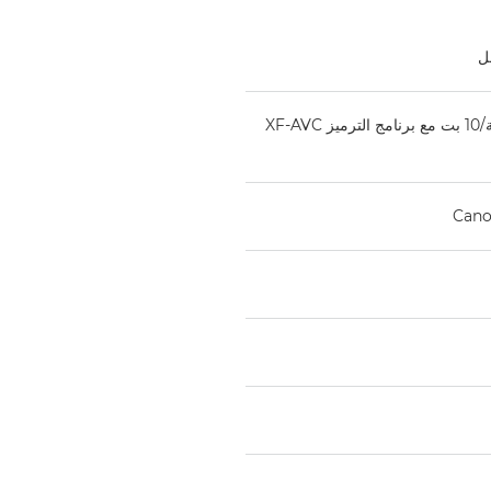
التسجيل بدقة ‎4k بسرعة تصل إلى 410 ميجابت في الثانية/10 بت مع برنامج الترميز XF-AVC