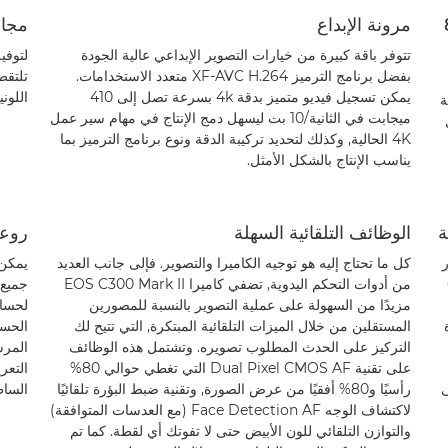
8.8
مرونة الإبداع
مجال
تتوفر باقة كبيرة من خيارات التصوير الإبداعي عالية الجودة
لتوفي
بفضل برنامج الترميز XF-AVC H.264 متعدد الاستخدامات.
يمكن تسجيل فيديو متميز بدقة 4k بسرعة تصل إلى 410
اللونية
ة
ميجابت في الثانية/10 بت ليسهل دمج الإنتاج في مهام سير عمل
4K الحالية, وكذلك لتحديد تركيبة الدقة ونوع برنامج الترميز بما
يناسب الإنتاج بالشكل الأمثل.
الوظائف التلقائية السهلة
روعة
كل ما تحتاج إليه هو توجيه الكاميرا والتصوير. فإلى جانب العديد
يمكن 
C
من أدوات التحكم اليدوية, تضفي كاميرا EOS C300 Mark II
جميع 
مزيدًا من السهولة على عملية التصوير بالنسبة للمصورين
المستقلين من خلال الميزات التلقائية المبتكرة, التي تتيح لك
الحسا
التركيز على الحدث المطلوب تصويره. وتشتمل هذه الوظائف
على تقنية Dual Pixel CMOS AF التي تغطي حوالي 80%
 على
رأسيًا و80% أفقيًا من عرض الصورة, وتقنية ضبط البؤرة تلقائيًا
الساط
لاكتشاف الوجه Face Detection AF (مع العدسات المتوافقة)
والتوازن التلقائي للون الأبيض حتى لا تفوتك أي لقطة. كما تم