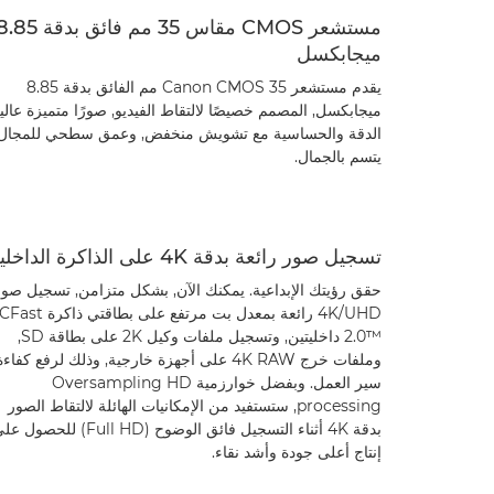
مستشعر CMOS مقاس 35 مم فائق بدقة 5
ميجابكسل
يقدم مستشعر Canon CMOS 35 مم الفائق بدقة 8.85
ميجابكسل, المصمم خصيصًا لالتقاط الفيديو, صورًا متميزة عالي
الدقة والحساسية مع تشويش منخفض, وعمق سطحي للمجال
يتسم بالجمال.
تسجيل صور رائعة بدقة ‎4K على الذاكرة الداخلية
حقق رؤيتك الإبداعية. يمكنك الآن, بشكل متزامن, تسجيل صور
‎4K/UHD رائعة بمعدل بت مرتفع على بطاقتي ذاكرة Fast
2.0™‎ داخليتين, وتسجيل ملفات وكيل ‎2K على بطاقة SD,
وملفات خرج ‎4K RAW على أجهزة خارجية, وذلك لرفع كفاءة
سير العمل. وبفضل خوارزمية Oversampling HD
processing, ستستفيد من الإمكانيات الهائلة لالتقاط الصور
بدقة ‎4K أثناء التسجيل فائق الوضوح (Full HD) للحصول
إنتاج أعلى جودة وأشد نقاء.