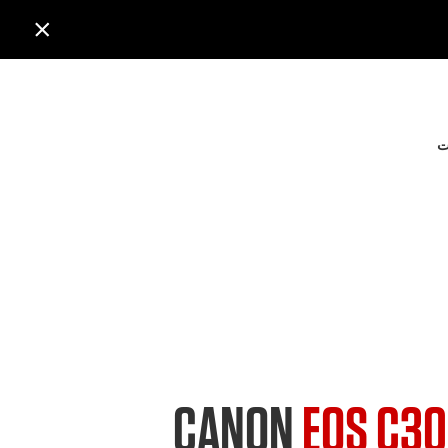

ت
CANON
EOS C30