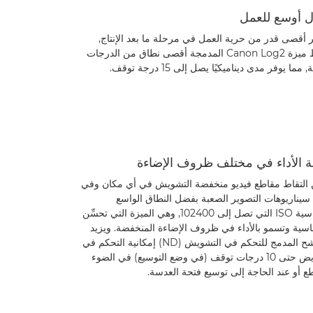
 أوسع للعمل
ر أقصى قدر من حرية العمل في مرحلة ما بعد الإنتاج,
تلتقط ميزة Canon Log2 المدمجة أقصى نطاق من الدرجات
, مما يوفر مدى ديناميكيًا يصل إلى 15 درجة توقف.
 الأداء في مختلف ظروف الإضاءة
التقاط مقاطع فيديو منخفضة التشويش في أي مكان وفي
سيناريوهات التصوير الصعبة بفضل النطاق الواسع
لحساسية ISO التي تصل إلى 102400, وهي الميزة التي تحسِّن
سية وتسمو بالأداء في ظروف الإضاءة المنخفضة. ويزيد
المرشح المدمج للتحكم في التشويش (ND) إمكانية التحكم في
التعريض حتى 10 درجات توقف (في وضع التوسيع) في الضوء
ع أو عند الحاجة إلى توسيع فتحة العدسة.