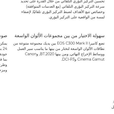
تحسين التركيز البؤري التلقائي من خلال القدرة على تحديد
سرعة التركيز البؤري التلقائي (مع العدسات المتوافقة)
وخصائص تتبع الأهداف لضبط التركيز البؤري تلقائيًا, لإضفاء
لمسة من الواقعية على التركيز البؤري.
سهولة الاختيار من بين مجموعات الألوان الواسعة
صوت 
تضع كاميرا EOS C300 Mark II بين يديك مجموعة متنوعة من
نطاقات الألوان الواسعة لتختار من بينها ما يناسب سير العمل
ووسائط الإخراج النهائي, ومن بينها BT.2020, وCanon
جودة 
Cinema Gamut وDCI-P3.
بما ف
ومزجه
/
يل