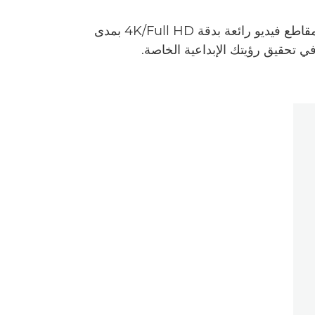
تقدم كاميرا EOS C300 Mark II, التي تتميز بالمتانة والفعالية وسهولة الاستخدام, إمكانية تسجيل داخلي لمقاطع فيديو رائعة بدقة ‎4K/Full HD بمدى