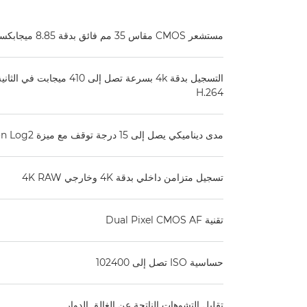
مستشعر CMOS مقاس 35 مم فائق بدقة 8.85 ميجابكسل
H.264
مدى ديناميكي يصل إلى 15 درجة توقف مع ميزة Canon Log2
تسجيل متزامن داخلي بدقة ‎4K وخارجي ‎4K RAW
تقنية Dual Pixel CMOS AF
حساسية ISO تصل إلى 102400
تقليل التشوهات الناتجة عن الغالق الدوار