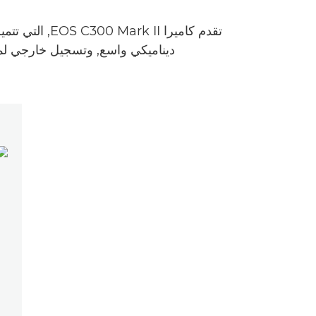
ديناميكي واسع, وتسجيل خارجي لملفات خرج RAW, إلى جانب ميزة Canon Log2 لمساعدتك في ت