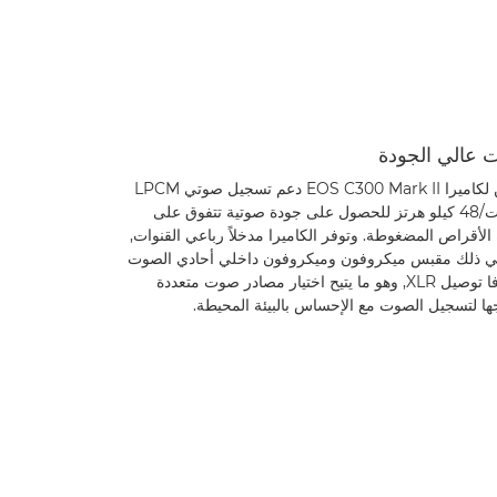
عالي الجودة
يمكن لكاميرا EOS C300 Mark II دعم تسجيل صوتي ‎LPCM
‏24 بت/48 كيلو هرتز للحصول على جودة صوتية تتفوق على
الأقراص المضغوطة. وتوفر الكاميرا مدخلاً رباعي القنوات,
ي ذلك مقبس ميكروفون وميكروفون داخلي أحادي الصوت
وطرفا توصيل XLR, وهو ما يتيح اختيار مصادر صوت متعددة
ا لتسجيل الصوت مع الإحساس بالبيئة المحيطة.